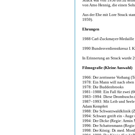
Strack war von 1958 bis zu sein
von Arno Hennig, die einen Sohn
Aus der Ehe mit Lore Strack st
1959).
Ehrungen
1988 Carl-Zuckmayer-Medaille
1990 Bundesverdienstkreuz I. K
In Erinnerung an Strack wurde 2
Filmografie (Kleine Auswahl)
1966: Der zerrissene Vorhang (T
1978: Ein Mann will nach oben 
1978: Die Buddenbrooks
1981–1988: Ein Fall für zwei (6
1983–1994: Diese Drombuschs (
1987–1993: Mit Leib und Seele (
Adam Kempfert
1988: Die Schwarzwaldklinik (
1994: Schwarz greift ein - Aug
1994: Der Dicke (Regie: Armin 
1996: Der Schattenmann (Regie:
1998: Der König: Dr. med. Mord 