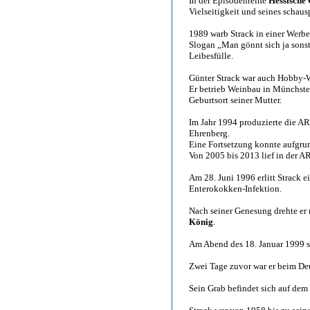
In der Episodenreihe
Hessische 
Vielseitigkeit und seines schaus
1989 warb Strack in einer Werb
Slogan „Man gönnt sich ja sonst
Leibesfülle.
Günter Strack war auch Hobby-W
Er betrieb Weinbau in Münchste
Geburtsort seiner Mutter.
Im Jahr 1994 produzierte die A
Ehrenberg.
Eine Fortsetzung konnte aufgrun
Von 2005 bis 2013 lief in der AR
Am 28. Juni 1996 erlitt Strack ei
Enterokokken-Infektion.
Nach seiner Genesung drehte er
König
.
Am Abend des 18. Januar 1999 st
Zwei Tage zuvor war er beim Deu
Sein Grab befindet sich auf dem