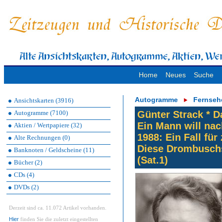
Home
Neues
Suche
Autogramme
Fernseh
Ansichtskarten (3916)
Autogramme (7100)
Günter Strack * D
Ein Mann will na
Aktien / Wertpapiere (32)
1988: Ein Fall für
Alte Rechnungen (0)
Diese Drombuschs
Banknoten / Geldscheine (11)
(Sat.1)
Bücher (2)
CDs (4)
DVDs (2)
Derzeit sind ca. 11.072 Artikel vorhanden.
Hier
finden Sie die zuletzt eingestellten