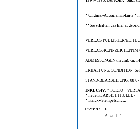
1994–1998: Der König (Sat.1) R
* Original-Autogramm-karte * ha
**Sie erhalten das hier abgebi
VERLAG/PUBLISHER/EDITEUR: F
VERLAGSKENNZEICHEN/INFO: C
ABMESSUNGEN (in cm): ca. 14,
ERHALTUNG/CONDITION: Sehr gu
STAND/BEARBEITUNG: 08.07
INKLUSIV
: * PORTO + VERS
* neue KLARSICHTHÜLLE /
* Knick-/Stempelschutz
Preis: 9.90 €
Anzahl:
1