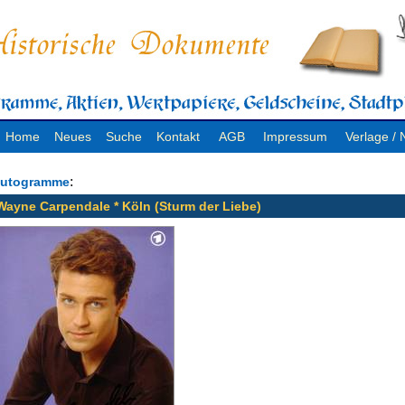
Home
Neues
Suche
Kontakt
AGB
Impressum
Verlage 
:
utogramme
Wayne Carpendale * Köln (Sturm der Liebe)