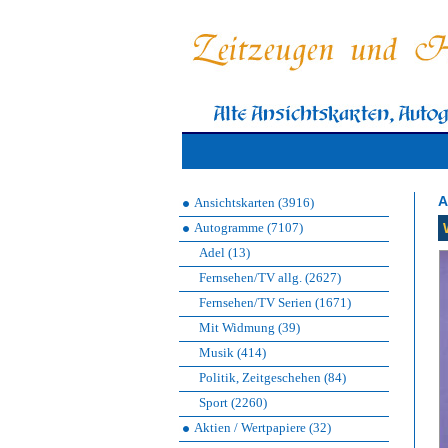
A
Ansichtskarten (3916)
Autogramme (7107)
Adel (13)
Fernsehen/TV allg. (2627)
Fernsehen/TV Serien (1671)
Mit Widmung (39)
Musik (414)
Politik, Zeitgeschehen (84)
Sport (2260)
Aktien / Wertpapiere (32)