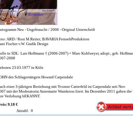
utogramm Neu - Ungebraucht / 2008 - Original Unterschrift
oto: ARD / Rosi M.Reiter; BAVARIA FernsehProduktion
ani Fischer v.W. Grafik Design
olle in SDL: Lars Hoffmann † (2006-2007) + Marc Kohlweyer, adopt., geb. Hoffma
007-2008
eboren 23.03.1977 in Köln
OHN des Schlagersängers Howard Carpendale
ach einer 3-jährigen Beziehung mit Yvonne Catterfeld ist Carpendale seit Nov.
007 mit der Moderatorin Annemarie Warnkross liiert. Im Dezember 2011 gaben die
hre Verlobung bEKANNT.
reis: 9.18 €
Anzahl:
0