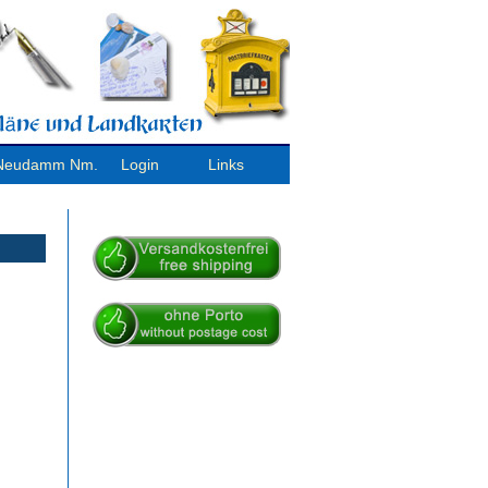
/ Neudamm Nm.
Login
Links