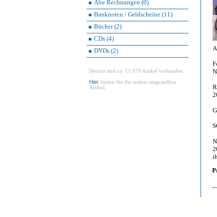
Alte Rechnungen (0)
Banknoten / Geldscheine (11)
Bücher (2)
CDs (4)
A
DVDs (2)
F
N
Derzeit sind ca. 11.079 Artikel vorhanden.
Hier
finden Sie die zuletzt eingestellten
R
Artikel.
2
G
S
N
2
i
P