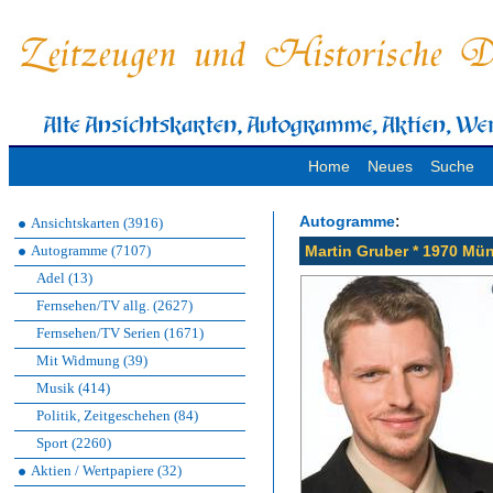
Home
Neues
Suche
:
Autogramme
Ansichtskarten (3916)
Autogramme (7107)
Martin Gruber * 1970 Mü
Adel (13)
Fernsehen/TV allg. (2627)
Fernsehen/TV Serien (1671)
Mit Widmung (39)
Musik (414)
Politik, Zeitgeschehen (84)
Sport (2260)
Aktien / Wertpapiere (32)