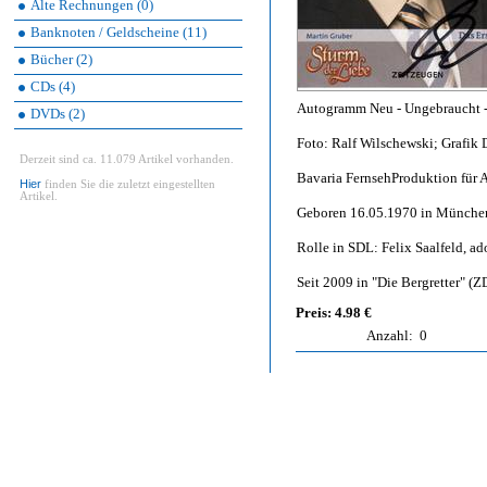
Alte Rechnungen (0)
Banknoten / Geldscheine (11)
Bücher (2)
CDs (4)
Autogramm Neu - Ungebraucht - 
DVDs (2)
Foto: Ralf Wilschewski; Grafik 
Derzeit sind ca. 11.079 Artikel vorhanden.
Bavaria FernsehProduktion für 
Hier
finden Sie die zuletzt eingestellten
Artikel.
Geboren 16.05.1970 in Münche
Rolle in SDL: Felix Saalfeld, ad
Seit 2009 in "Die Bergretter" (Z
Preis: 4.98 €
Anzahl:
0