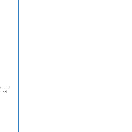
et und
 und