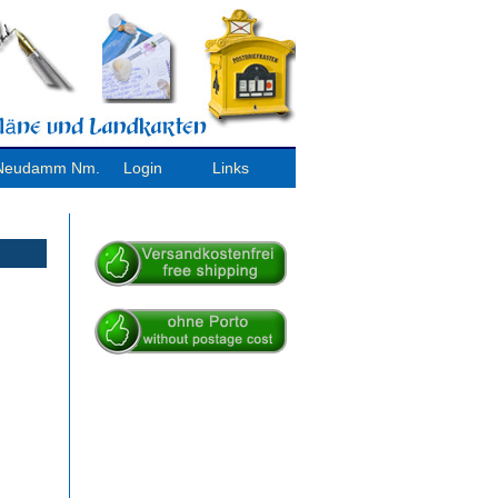
/ Neudamm Nm.
Login
Links