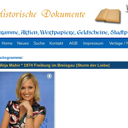
Home
Neues
Suche
Kontakt
AGB
Impressum
Verlage 
:
utogramme
Mirja Mahir * 1974 Freiburg im Breisgau (Sturm der Liebe)