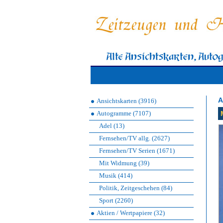
A
Ansichtskarten (3916)
Autogramme (7107)
Adel (13)
Fernsehen/TV allg. (2627)
Fernsehen/TV Serien (1671)
Mit Widmung (39)
Musik (414)
Politik, Zeitgeschehen (84)
Sport (2260)
Aktien / Wertpapiere (32)