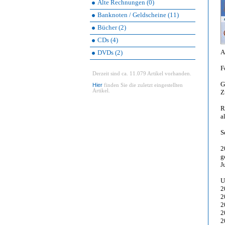
Alte Rechnungen (0)
Banknoten / Geldscheine (11)
Bücher (2)
CDs (4)
A
DVDs (2)
F
Derzeit sind ca. 11.079 Artikel vorhanden.
G
Hier
finden Sie die zuletzt eingestellten
Artikel.
Z
R
a
S
2
g
J
U
2
2
2
2
2