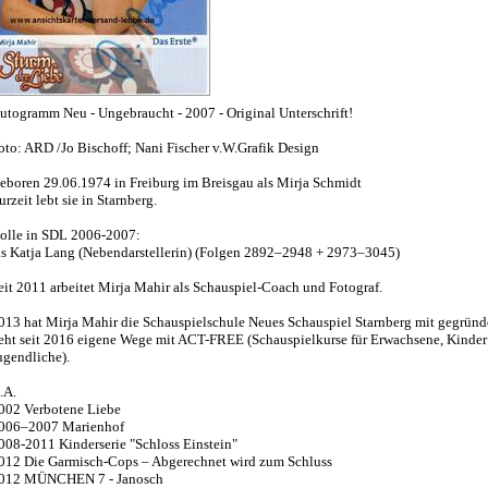
utogramm Neu - Ungebraucht - 2007 - Original Unterschrift!
oto: ARD /Jo Bischoff; Nani Fischer v.W.Grafik Design
eboren 29.06.1974 in Freiburg im Breisgau als Mirja Schmidt
urzeit lebt sie in Starnberg.
olle in SDL 2006-2007:
ls Katja Lang (Nebendarstellerin) (Folgen 2892–2948 + 2973–3045)
eit 2011 arbeitet Mirja Mahir als Schauspiel-Coach und Fotograf.
013 hat Mirja Mahir die Schauspielschule Neues Schauspiel Starnberg mit gegründ
eht seit 2016 eigene Wege mit ACT-FREE (Schauspielkurse für Erwachsene, Kinder
ugendliche).
.A.
002 Verbotene Liebe
006–2007 Marienhof
008-2011 Kinderserie "Schloss Einstein"
012 Die Garmisch-Cops – Abgerechnet wird zum Schluss
012 MÜNCHEN 7 - Janosch