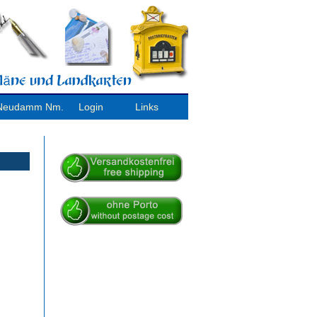
/ Neudamm Nm.
Login
Links