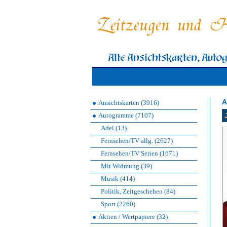
A
Ansichtskarten (3916)
Autogramme (7107)
Adel (13)
Fernsehen/TV allg. (2627)
Fernsehen/TV Serien (1671)
Mit Widmung (39)
Musik (414)
Politik, Zeitgeschehen (84)
Sport (2260)
Aktien / Wertpapiere (32)