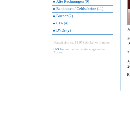
Alte Rechnungen (0)
Banknoten / Geldscheine (11)
Bücher (2)
CDs (4)
A
DVDs (2)
F
Derzeit sind ca. 11.079 Artikel vorhanden.
B
Hier
finden Sie die zuletzt eingestellten
*
Artikel.
S
2
P