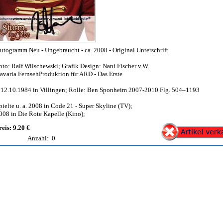
utogramm Neu - Ungebraucht - ca. 2008 - Original Unterschrift
oto: Ralf Wilschewski; Grafik Design: Nani Fischer v.W.
avaria FernsehProduktion für ARD - Das Erste
 12.10.1984 in Villingen; Rolle: Ben Sponheim 2007-2010 Flg. 504–1193
pielte u. a. 2008 in Code 21 - Super Skyline (TV);
008 in Die Rote Kapelle (Kino);
reis: 9.20 €
Anzahl:
0