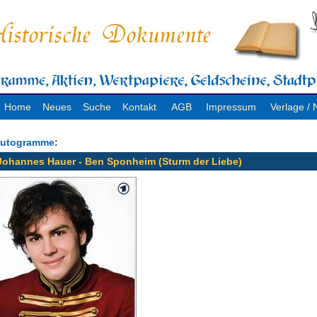
Home
Neues
Suche
Kontakt
AGB
Impressum
Verlage 
:
utogramme
Johannes Hauer - Ben Sponheim (Sturm der Liebe)