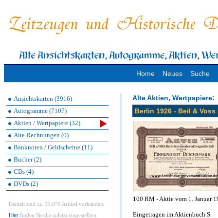
Home
Neues
Suche
:
Alte Aktien, Wertpapiere
Ansichtskarten (3916)
Autogramme (7107)
Berlin 1926 - Beil & Vos
Aktien / Wertpapiere (32)
Alte Rechnungen (0)
Banknoten / Geldscheine (11)
Bücher (2)
CDs (4)
DVDs (2)
100 RM - Aktie vom 1. Januar 19
Derzeit sind ca. 11.079 Artikel vorhanden.
Eingetragen im Aktienbuch S.
Hier
finden Sie die zuletzt eingestellten