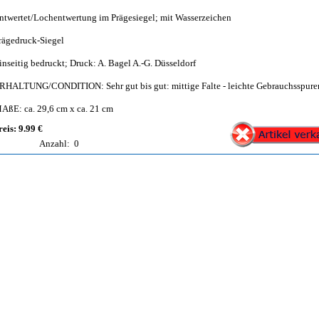
ntwertet/Lochentwertung im Prägesiegel; mit Wasserzeichen
rägedruck-Siegel
inseitig bedruckt; Druck: A. Bagel A.-G. Düsseldorf
RHALTUNG/CONDITION: Sehr gut bis gut: mittige Falte - leichte Gebrauchsspure
AßE: ca. 29,6 cm x ca. 21 cm
reis: 9.99 €
Anzahl:
0