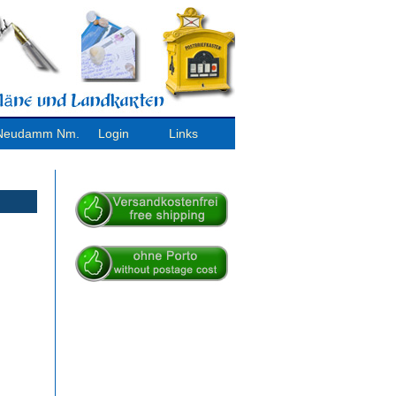
/ Neudamm Nm.
Login
Links