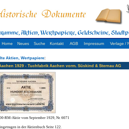
Home
Neues
Suche
Kontakt
AGB
Impressum
Verlage 
:
lte Aktien, Wertpapiere
Aachen 1929 - Tuchfabrik Aachen vorm. Süskind & Sternau AG
00-RM-Aktie vom September 1929, Nr. 6071
ingetragen in der Aktienbuch Seite 122.