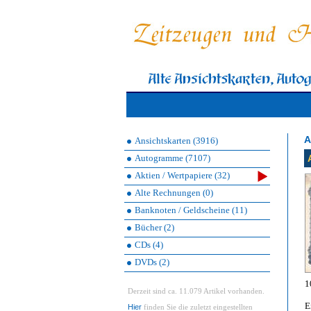
A
Ansichtskarten (3916)
Autogramme (7107)
Aktien / Wertpapiere (32)
Alte Rechnungen (0)
Banknoten / Geldscheine (11)
Bücher (2)
CDs (4)
DVDs (2)
1
Derzeit sind ca. 11.079 Artikel vorhanden.
E
Hier
finden Sie die zuletzt eingestellten