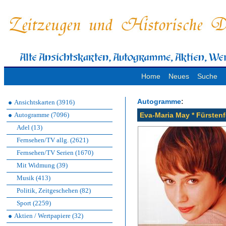
Home
Neues
Suche
:
Autogramme
Ansichtskarten (3916)
Autogramme (7096)
Eva-Maria May * Fürstenf
Adel (13)
Fernsehen/TV allg. (2621)
Fernsehen/TV Serien (1670)
Mit Widmung (39)
Musik (413)
Politik, Zeitgeschehen (82)
Sport (2259)
Aktien / Wertpapiere (32)