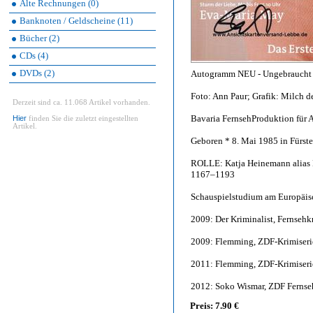
Alte Rechnungen (0)
Banknoten / Geldscheine (11)
Bücher (2)
CDs (4)
DVDs (2)
Autogramm NEU - Ungebraucht - 
Foto: Ann Paur; Grafik: Milch d
Derzeit sind ca. 11.068 Artikel vorhanden.
Bavaria FernsehProduktion für 
Hier
finden Sie die zuletzt eingestellten
Artikel.
Geboren * 8. Mai 1985 in Fürst
ROLLE: Katja Heinemann alias 
1167–1193
Schauspielstudium am Europäisch
2009: Der Kriminalist, Fernsehk
2009: Flemming, ZDF-Krimiserie
2011: Flemming, ZDF-Krimiserie
2012: Soko Wismar, ZDF Fernseh
Preis: 7.90 €