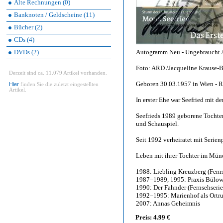
Alte Rechnungen (0)
Banknoten / Geldscheine (11)
Bücher (2)
CDs (4)
DVDs (2)
Autogramm Neu - Ungebraucht / 
Foto: ARD /Jacqueline Krause-
Derzeit sind ca. 11.079 Artikel vorhanden.
Geboren 30.03.1957 in Wien - Ro
Hier
finden Sie die zuletzt eingestellten
Artikel.
In erster Ehe war Seefried mit d
Seefrieds 1989 geborene Tochte
und Schauspiel.
Seit 1992 verheiratet mit Serie
Leben mit ihrer Tochter im Mün
1988: Liebling Kreuzberg (Ferns
1987–1989, 1995: Praxis Bülow
1990: Der Fahnder (Fernsehserie
1992–1995: Marienhof als Ortr
2007: Annas Geheimnis
Preis: 4.99 €