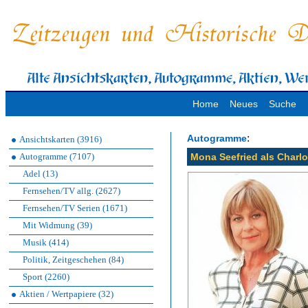
Home
Neues
Suche
:
Autogramme
Ansichtskarten (3916)
Autogramme (7107)
Mona Seefried als Charlo
Adel (13)
Fernsehen/TV allg. (2627)
Fernsehen/TV Serien (1671)
Mit Widmung (39)
Musik (414)
Politik, Zeitgeschehen (84)
Sport (2260)
Aktien / Wertpapiere (32)