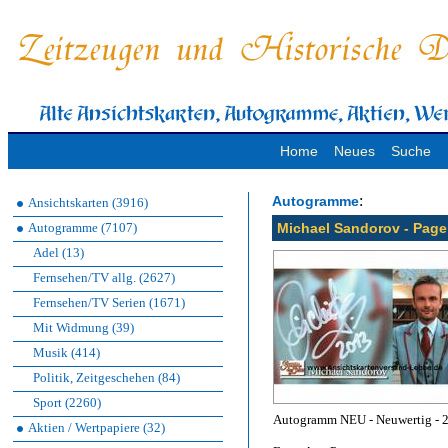
Home
Neues
Suche
:
Autogramme
Ansichtskarten (3916)
Autogramme (7107)
Michael Sandorov - Page 
Adel (13)
Fernsehen/TV allg. (2627)
Fernsehen/TV Serien (1671)
Mit Widmung (39)
Musik (414)
Politik, Zeitgeschehen (84)
Sport (2260)
Autogramm NEU - Neuwertig - 20
Aktien / Wertpapiere (32)