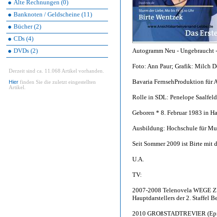
Alte Rechnungen (0)
Banknoten / Geldscheine (11)
Bücher (2)
CDs (4)
DVDs (2)
Autogramm Neu - Ungebraucht - 
Foto: Ann Paur; Grafik: Milch D
Derzeit sind ca. 11.068 Artikel vorhanden.
Bavaria FernsehProduktion für 
Hier
finden Sie die zuletzt eingestellten
Artikel.
Rolle in SDL: Penelope Saalfel
Geboren * 8. Februar 1983 in H
Ausbildung: Hochschule für Mu
Seit Sommer 2009 ist Birte mit 
U.A.
TV:
2007-2008 Telenovela WEGE Z
Hauptdarstellers der 2. Staffel B
2010 GROßSTADTREVIER (Epis