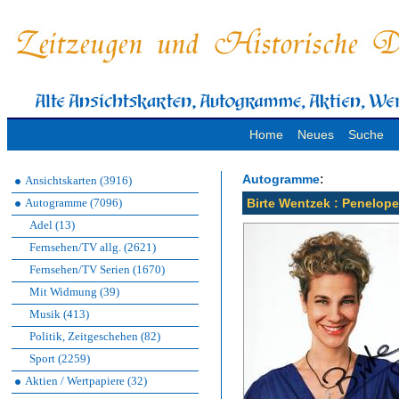
Home
Neues
Suche
:
Autogramme
Ansichtskarten (3916)
Autogramme (7096)
Birte Wentzek : Penelope
Adel (13)
Fernsehen/TV allg. (2621)
Fernsehen/TV Serien (1670)
Mit Widmung (39)
Musik (413)
Politik, Zeitgeschehen (82)
Sport (2259)
Aktien / Wertpapiere (32)