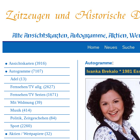
Home
Neues
Suche
:
Autogramme
Ansichtskarten (3916)
Autogramme (7107)
Ivanka Brekalo * 1981 Es
Adel (13)
Fernsehen/TV allg. (2627)
Fernsehen/TV Serien (1671)
Mit Widmung (39)
Musik (414)
Politik, Zeitgeschehen (84)
Sport (2260)
Aktien / Wertpapiere (32)