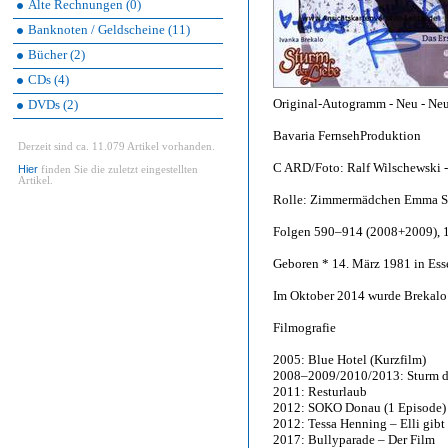
Alte Rechnungen (0)
Banknoten / Geldscheine (11)
Bücher (2)
CDs (4)
Original-Autogramm - Neu - Neuw
DVDs (2)
Bavaria FernsehProduktion
Derzeit sind ca. 11.079 Artikel vorhanden.
C ARD/Foto: Ralf Wilschewski - 
Hier
finden Sie die zuletzt eingestellten
Artikel.
Rolle: Zimmermädchen Emma Saal
Folgen 590–914 (2008+2009), 
Geboren * 14. März 1981 in Esse
Im Oktober 2014 wurde Brekalo 
Filmografie
2005: Blue Hotel (Kurzfilm)
2008–2009/2010/2013: Sturm d
2011: Resturlaub
2012: SOKO Donau (1 Episode)
2012: Tessa Henning – Elli gibt
2017: Bullyparade – Der Film