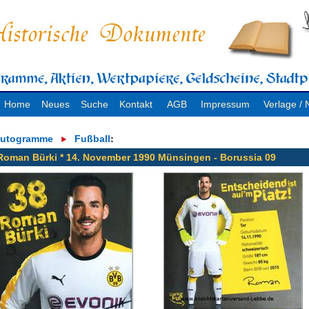
Home
Neues
Suche
Kontakt
AGB
Impressum
Verlage 
utogramme
Fußball
:
Roman Bürki * 14. November 1990 Münsingen - Borussia 09