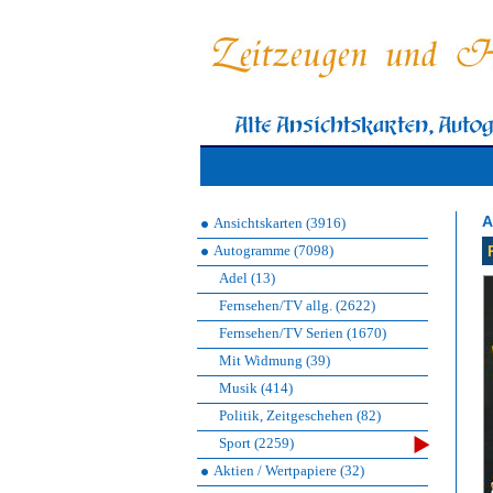
A
Ansichtskarten (3916)
Autogramme (7098)
Adel (13)
Fernsehen/TV allg. (2622)
Fernsehen/TV Serien (1670)
Mit Widmung (39)
Musik (414)
Politik, Zeitgeschehen (82)
Sport (2259)
Aktien / Wertpapiere (32)