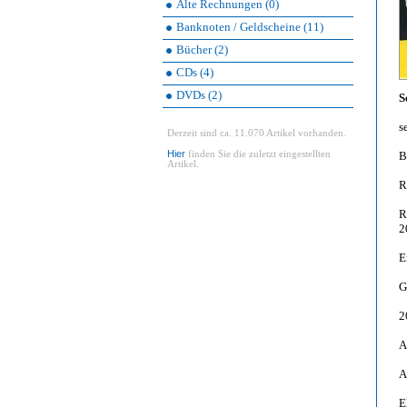
Alte Rechnungen (0)
Banknoten / Geldscheine (11)
Bücher (2)
CDs (4)
DVDs (2)
S
s
Derzeit sind ca. 11.070 Artikel vorhanden.
Hier
finden Sie die zuletzt eingestellten
B
Artikel.
R
R
2
E
G
2
A
A
E