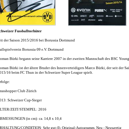
chweizer Fussballtorhüter
eit der Saison 2015/2016 bei Borussia Dortmund
allspielverein Borussia 09 e.V. Dortmund
oman Bürki begann seine Karriere 2007 in der zweiten Mannschaft des BSC Young
oman Bürki ist der ältere Bruder des Innenverteidigers Marco Bürki, der seit der Sa
015/16 beim FC Thun in der Schweizer Super League spielt.
rfolge:
rasshopper Club Zürich
013: Schweizer Cup-Sieger
LTER/ZEIT/STEMPEL: 2016
BMESSUNGEN (in cm): ca. 14,8 x 10,4
RHALTUNG/CONDITION: Sehr gut (I). Original-Autogramm, Neu - Neuwertig