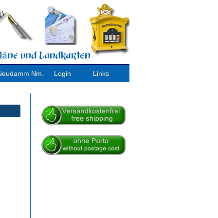
/ Neudamm Nm.
Login
Links