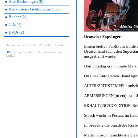
Alte Rechnungen (0)
Banknoten / Geldscheine (11)
Bücher (2)
CDs (4)
DVDs (2)
Deutscher Popsänger
Derzeit sind ca. 11.079 Artikel vorhanden.
Einem breiten Publikum wurde er 
Deutschland sucht den Supersta
Hier
finden Sie die zuletzt eingestellten
Artikel.
ausgestrahlt wurde.
Dort unterlag er im Finale Mar
Original-Autogramm - handsignie
ALTER/ZEIT/STEMPEL: unbek
ABMESSUNGEN (in cm): ca. 14
ERHALTUNG/CONDITION: Sehr gu
Stosch wuchs in Postau, im Land
Er besuchte die Staatliche Realsc
Martin Stosch besuchte die Staa