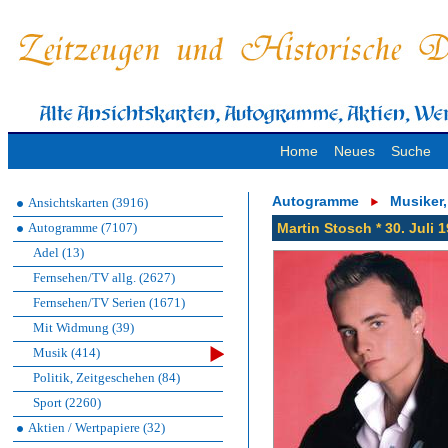
Home
Neues
Suche
Autogramme
Musiker
Ansichtskarten (3916)
Autogramme (7107)
Martin Stosch * 30. Juli 
Adel (13)
Fernsehen/TV allg. (2627)
Fernsehen/TV Serien (1671)
Mit Widmung (39)
Musik (414)
Politik, Zeitgeschehen (84)
Sport (2260)
Aktien / Wertpapiere (32)