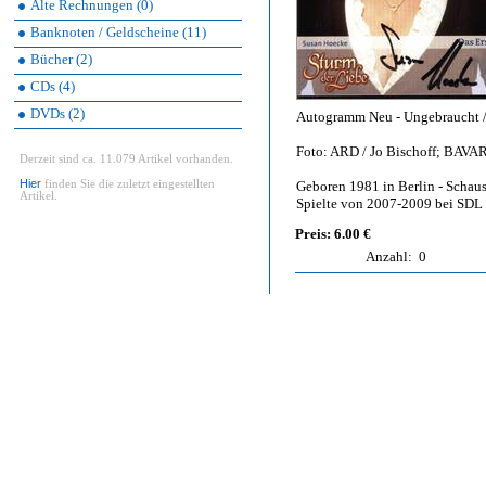
Alte Rechnungen (0)
Banknoten / Geldscheine (11)
Bücher (2)
CDs (4)
DVDs (2)
Autogramm Neu - Ungebraucht / 
Foto: ARD / Jo Bischoff; BAVAR
Derzeit sind ca. 11.079 Artikel vorhanden.
Hier
finden Sie die zuletzt eingestellten
Geboren 1981 in Berlin - Schau
Artikel.
Spielte von 2007-2009 bei SDL d
Preis: 6.00 €
Anzahl:
0