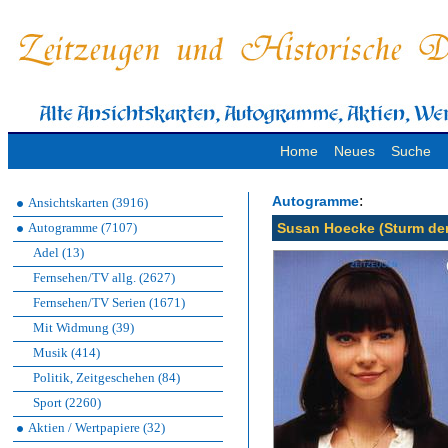
Home
Neues
Suche
:
Autogramme
Ansichtskarten (3916)
Autogramme (7107)
Susan Hoecke (Sturm der
Adel (13)
Fernsehen/TV allg. (2627)
Fernsehen/TV Serien (1671)
Mit Widmung (39)
Musik (414)
Politik, Zeitgeschehen (84)
Sport (2260)
Aktien / Wertpapiere (32)