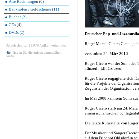
Alte Rechnungen (0)
Banknoten / Geldscheine (11)
Bücher (2)
CDs (4)
DVDs (2)
Deutscher Pop- und Jazzmusik
Roger Marcel Cicero Ciceu, gebo
Derzeit sind ca. 11.079 Artikel vorhanden.
Hier
finden Sie die zuletzt eingestellten
verstorben 24. März 2016
Artikel.
Roger Cicero war der Sohn des 
Tänzerin Lili Cziczeo.
Roger Cicero engagierte sich für
für die Projekte der Organisati
Zugunsten der Organisation verst
Im Mai 2008 kam sein Sohn zur 
Roger Cicero starb am 24. März 
einem ischämischen Schlaganfal
Die letzte Ruhestätte von Roger
Der Musiker und Sänger Cicero
auf dem Friedhof Ohlsdorf in se