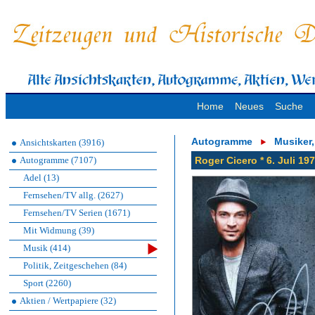
Home
Neues
Suche
Autogramme
Musiker
Ansichtskarten (3916)
Autogramme (7107)
Roger Cicero * 6. Juli 19
Adel (13)
Fernsehen/TV allg. (2627)
Fernsehen/TV Serien (1671)
Mit Widmung (39)
Musik (414)
Politik, Zeitgeschehen (84)
Sport (2260)
Aktien / Wertpapiere (32)