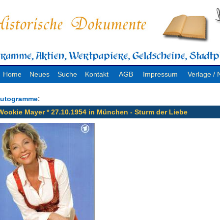
Home
Neues
Suche
Kontakt
AGB
Impressum
Verlage 
:
utogramme
Wookie Mayer * 27.10.1954 in München - Sturm der Liebe