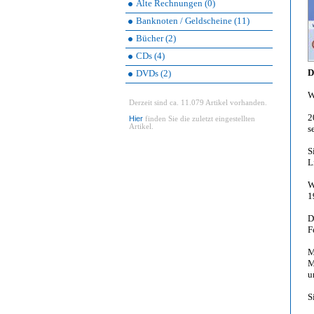
Alte Rechnungen (0)
Banknoten / Geldscheine (11)
Bücher (2)
CDs (4)
D
DVDs (2)
W
Derzeit sind ca. 11.079 Artikel vorhanden.
2
Hier
finden Sie die zuletzt eingestellten
Artikel.
s
S
L
W
1
D
F
M
M
u
S