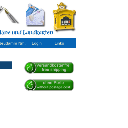
/ Neudamm Nm.
Login
Links