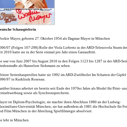
eutsche Schauspielerin
ookie Mayer, geboren 27. Oktober 1954 als Dagmar Mayer in München
006/07 (Folgen 107-298) Rolle der Viola Liebertz in der ARD-Telenovela Sturm der
eit 2010 hatte sie in der Serie einmal pro Jahr einen Gastauftritt.
ie war von Juni 2007 bis August 2010 in den Folgen 1123 bis 1287 in der ARD-Ser
indenstraße als Hannelore Siekmann zu sehen.
eitere Serienhauptrollen hatte sie 1992 im ARD-Zwölfteiler Im Schatten der Gipfel
996/97 in Kurklinik Rosenau.
arüber hinaus arbeitet sie bereits seit Ende der 1970er Jahre als Model für Print- un
ernsehwerbung sowie als Synchronsprecherin.
ayer ist Diplom-Psychologin; sie machte ihren Abschluss 1980 an der Ludwig-
aximilians-Universität München; sie hat außerdem ab 1981 die Hochschule für Fe
nd Film München in der Abteilung Spielfilmregie absolviert.
ie lebt in München.