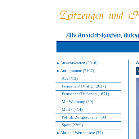
A
Ansichtskarten (3916)
Autogramme (7107)
Adel (13)
Fernsehen/TV allg. (2627)
Fernsehen/TV Serien (1671)
Mit Widmung (39)
Musik (414)
Politik, Zeitgeschehen (84)
Sport (2260)
Aktien / Wertpapiere (32)