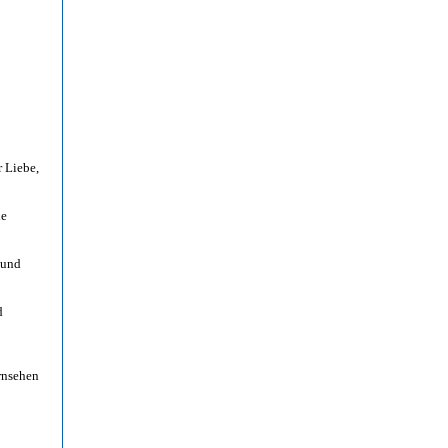
 Liebe,
ie
 und
d
rnsehen