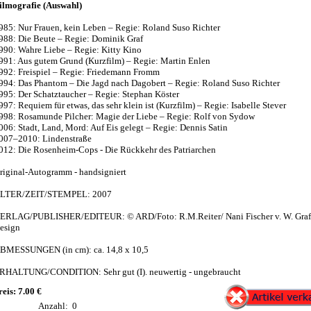
ilmografie (Auswahl)
985: Nur Frauen, kein Leben – Regie: Roland Suso Richter
988: Die Beute – Regie: Dominik Graf
990: Wahre Liebe – Regie: Kitty Kino
991: Aus gutem Grund (Kurzfilm) – Regie: Martin Enlen
992: Freispiel – Regie: Friedemann Fromm
994: Das Phantom – Die Jagd nach Dagobert – Regie: Roland Suso Richter
995: Der Schatztaucher – Regie: Stephan Köster
997: Requiem für etwas, das sehr klein ist (Kurzfilm) – Regie: Isabelle Stever
998: Rosamunde Pilcher: Magie der Liebe – Regie: Rolf von Sydow
006: Stadt, Land, Mord: Auf Eis gelegt – Regie: Dennis Satin
007–2010: Lindenstraße
012: Die Rosenheim-Cops - Die Rückkehr des Patriarchen
riginal-Autogramm - handsigniert
LTER/ZEIT/STEMPEL: 2007
ERLAG/PUBLISHER/EDITEUR: © ARD/Foto: R.M.Reiter/ Nani Fischer v. W. Graf
esign
BMESSUNGEN (in cm): ca. 14,8 x 10,5
RHALTUNG/CONDITION: Sehr gut (I). neuwertig - ungebraucht
reis: 7.00 €
Anzahl:
0