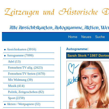
Home
Neues
Suche
:
Autogramme
Ansichtskarten (3916)
Autogramme (7099)
Sarah Stork * 1987 Dortm
Adel (13)
Fernsehen/TV allg. (2623)
Fernsehen/TV Serien (1670)
Mit Widmung (39)
Musik (414)
Politik, Zeitgeschehen (82)
Sport (2259)
Aktien / Wertpapiere (32)