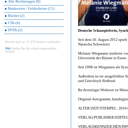
Alte Rechnungen (0)
Banknoten / Geldscheine (11)
Bücher (2)
CDs (4)
DVDs (2)
Deutsche Schauspielerin, Sync
Seit dem 16. August 2012 spielt
Derzeit sind ca. 11.079 Artikel vorhanden.
Natascha Schweitzer.
Hier
finden Sie die zuletzt eingestellten
Artikel.
Melanie Wiegmann studierte vo
Universität der Künste in Essen.
Seit 1998 ist Wiegmann als Sync
Außerdem ist sie ausgebildete S
und Griechisch fließend.
Ihr derzeitiger Wohnort ist Mün
Original-Autogramm, handsigni
ALTER/ZEIT/STEMPEL: 2016
VERLAG/PUBLISHER/EDITEUR: 
VERLAGSKENNZEICHEN/INFO: 