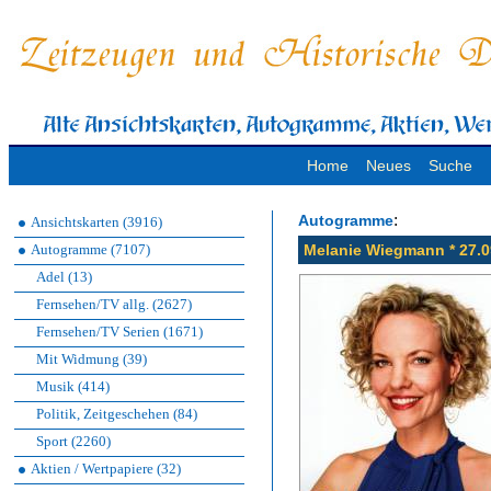
Home
Neues
Suche
:
Autogramme
Ansichtskarten (3916)
Autogramme (7107)
Melanie Wiegmann * 27.0
Adel (13)
Fernsehen/TV allg. (2627)
Fernsehen/TV Serien (1671)
Mit Widmung (39)
Musik (414)
Politik, Zeitgeschehen (84)
Sport (2260)
Aktien / Wertpapiere (32)