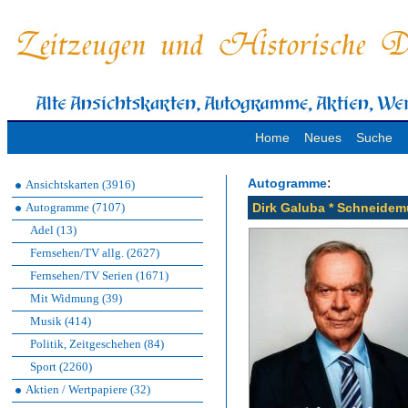
Home
Neues
Suche
:
Autogramme
Ansichtskarten (3916)
Autogramme (7107)
Dirk Galuba * Schneidemü
Adel (13)
Fernsehen/TV allg. (2627)
Fernsehen/TV Serien (1671)
Mit Widmung (39)
Musik (414)
Politik, Zeitgeschehen (84)
Sport (2260)
Aktien / Wertpapiere (32)