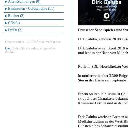
Alte Rechnungen (0)
Banknoten / Geldscheine (11)
Bücher (2)
CDs (4)
DVDs (2)
Deutscher Schauspieler und S
Dirk Galuba, geboren 28.08.19
Derzeit sind ca. 11.079 Artikel vorhanden.
Dirk Galuba ist seit April 2019 in
Hier
finden Sie die zuletzt eingestellten
Artikel.
und lebt in der Nähe von Münch
Rolle in SDL: Hoteldirektor We
In mittlerweile über 3.300 Folge
Sturm der Liebe
seit September
Einem breiten Publikum ist Galu
skrupelloser Charaktere bekannt
Krimiserie Derrick und in der Sa
Dirk Galuba wuchs in Bremen auf
Medizinstudium an der Westfälis
Gunsten eines Schauspielstudiu