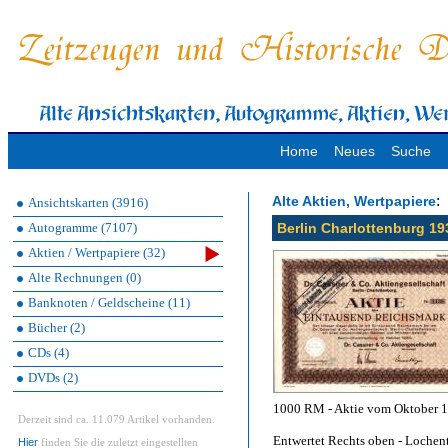
Home
Neues
Suche
:
Alte Aktien, Wertpapiere
Ansichtskarten (3916)
Autogramme (7107)
Berlin Charlottenburg 193
Aktien / Wertpapiere (32)
Alte Rechnungen (0)
Banknoten / Geldscheine (11)
Bücher (2)
CDs (4)
DVDs (2)
1000 RM - Aktie vom Oktober 19
Derzeit sind ca. 11.079 Artikel vorhanden.
Entwertet Rechts oben - Lochent
Hier
finden Sie die zuletzt eingestellten