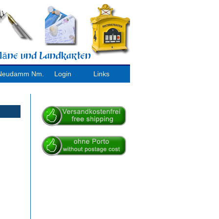
/ Neudamm Nm.
Login
Links