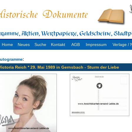
Home
Neues
Suche
Kontakt
AGB
Impressum
Verlage 
:
utogramme
Victoria Reich * 29. Mai 1989 in Gernsbach - Sturm der Liebe