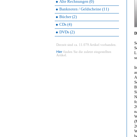
Alte Rechnungen (0)
Banknoten / Geldscheine (11)
Bücher (2)
CDs (4)
DVDs (2)
D
S
Derzeit sind ca. 11.079 Artikel vorhanden.
S
Hier
finden Sie die zuletzt eingestellten
L
Artikel.
s
I
a
A
S
B
S
N
f
2
n
W
(
2
W
b