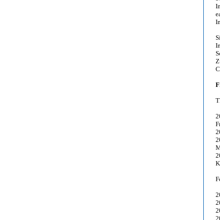
I
e
I
S
I
S
Z
C
F
T
2
F
2
2
M
2
K
F
2
2
2
2