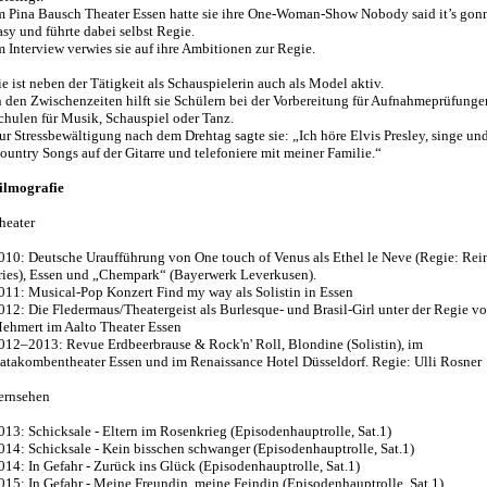
m Pina Bausch Theater Essen hatte sie ihre One-Woman-Show Nobody said it’s gon
asy und führte dabei selbst Regie.
m Interview verwies sie auf ihre Ambitionen zur Regie.
ie ist neben der Tätigkeit als Schauspielerin auch als Model aktiv.
n den Zwischenzeiten hilft sie Schülern bei der Vorbereitung für Aufnahmeprüfunge
chulen für Musik, Schauspiel oder Tanz.
ur Stressbewältigung nach dem Drehtag sagte sie: „Ich höre Elvis Presley, singe und
ountry Songs auf der Gitarre und telefoniere mit meiner Familie.“
ilmografie
heater
010: Deutsche Uraufführung von One touch of Venus als Ethel le Neve (Regie: Rei
ries), Essen und „Chempark“ (Bayerwerk Leverkusen).
011: Musical-Pop Konzert Find my way als Solistin in Essen
012: Die Fledermaus/Theatergeist als Burlesque- und Brasil-Girl unter der Regie vo
ehmert im Aalto Theater Essen
012–2013: Revue Erdbeerbrause & Rock'n' Roll, Blondine (Solistin), im
atakombentheater Essen und im Renaissance Hotel Düsseldorf. Regie: Ulli Rosner
ernsehen
013: Schicksale - Eltern im Rosenkrieg (Episodenhauptrolle, Sat.1)
014: Schicksale - Kein bisschen schwanger (Episodenhauptrolle, Sat.1)
014: In Gefahr - Zurück ins Glück (Episodenhauptrolle, Sat.1)
015: In Gefahr - Meine Freundin, meine Feindin (Episodenhauptrolle, Sat.1)