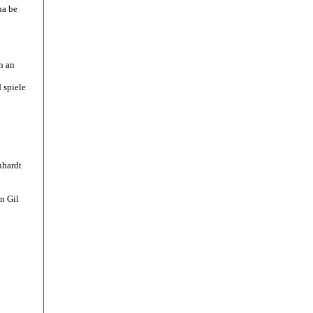
na be
n an
 spiele
nhardt
n Gil