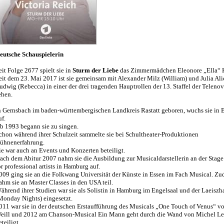
eutsche Schauspielerin
eit Folge 2677 spielt sie in
Sturm der Liebe
das Zimmermädchen Eleonore „Ella“ K
eit dem 23. Mai 2017 ist sie gemeinsam mit Alexander Milz (William) und Julia Ali
udwig (Rebecca) in einer der drei tragenden Hauptrollen der 13. Staffel der Telenov
ehen.
n Gernsbach im baden-württembergischen Landkreis Rastatt geboren, wuchs sie in
uf.
b 1993 begann sie zu singen.
chon während ihrer Schulzeit sammelte sie bei Schultheater-Produktionen
ühnenerfahrung.
ie war auch an Events und Konzerten beteiligt.
ach dem Abitur 2007 nahm sie die Ausbildung zur Musicaldarstellerin an der Stag
or professional artists in Hamburg auf.
009 ging sie an die Folkwang Universität der Künste in Essen im Fach Musical. Z
ahm sie an Master Classes in den USA teil.
ährend ihrer Studien war sie als Solistin in Hamburg im Engelsaal und der Laeiszh
Monday Nights) eingesetzt.
011 war sie in der deutschen Erstaufführung des Musicals „One Touch of Venus“ v
eill und 2012 am Chanson-Musical Ein Mann geht durch die Wand von Michel L
eteiligt.