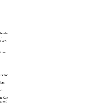
essler.
ce
ela zu
 Bonn
e School
udem
alle
on Kurt
egrand