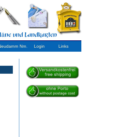
/ Neudamm Nm.
Login
Links