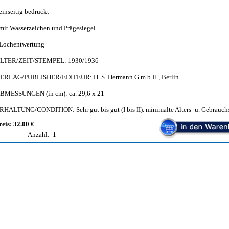
 einseitig bedruckt
 mit Wasserzeichen und Prägesiegel
 Lochentwertung
LTER/ZEIT/STEMPEL: 1930/1936
ERLAG/PUBLISHER/EDITEUR: H. S. Hermann G.m.b.H., Berlin
BMESSUNGEN (in cm): ca. 29,6 x 21
RHALTUNG/CONDITION: Sehr gut bis gut (I bis II). minimalte Alters- u. Gebrauch
reis: 32.00 €
Anzahl:
1