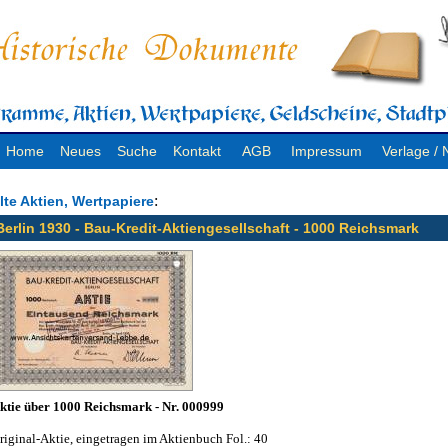
Home
Neues
Suche
Kontakt
AGB
Impressum
Verlage 
:
lte Aktien, Wertpapiere
Berlin 1930 - Bau-Kredit-Aktiengesellschaft - 1000 Reichsmark
ktie über 1000 Reichsmark - Nr. 000999
riginal-Aktie, eingetragen im Aktienbuch Fol.: 40