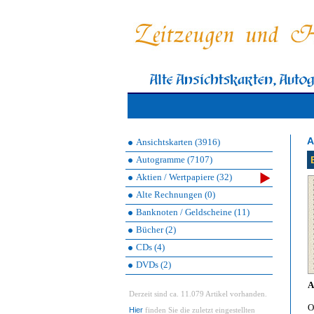
A
Ansichtskarten (3916)
Autogramme (7107)
Aktien / Wertpapiere (32)
Alte Rechnungen (0)
Banknoten / Geldscheine (11)
Bücher (2)
CDs (4)
DVDs (2)
A
Derzeit sind ca. 11.079 Artikel vorhanden.
O
Hier
finden Sie die zuletzt eingestellten