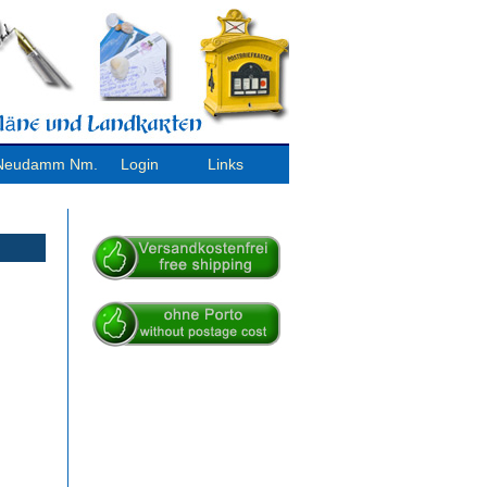
/ Neudamm Nm.
Login
Links