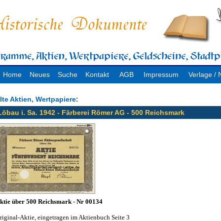
Home
Neues
Suche
Kontakt
AGB
Impressum
Verlage 
:
lte Aktien, Wertpapiere
Löbau i. Sa. 1942 - Färberei Römer AG - 500 Reichsmark
ktie über 500 Reichsmark - Nr 00134
riginal-Aktie, eingetragen im Aktienbuch Seite 3