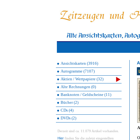
A
Ansichtskarten (3916)
Autogramme (7107)
Aktien / Wertpapiere (32)
Alte Rechnungen (0)
Banknoten / Geldscheine (11)
Bücher (2)
CDs (4)
DVDs (2)
A
Derzeit sind ca. 11.079 Artikel vorhanden.
O
Hier
finden Sie die zuletzt eingestellten