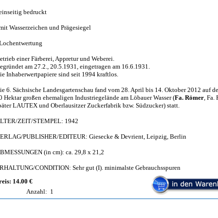
 einseitig bedruckt
 mit Wasserzeichen und Prägesiegel
 Lochentwertung
etrieb einer Färberei, Appretur und Weberei.
egründet am 27.2., 20.5.1931, eingetragen am 16.6.1931.
ie Inhaberwertpapiere sind seit 1994 kraftlos.
ie 6. Sächsische Landesgartenschau fand vom 28. April bis 14. Oktober 2012 auf d
0 Hektar großen ehemaligen Industriegelände am Löbauer Wasser (
Fa. Römer
, Fa.
päter LAUTEX und Oberlausitzer Zuckerfabrik bzw. Südzucker) statt.
LTER/ZEIT/STEMPEL: 1942
ERLAG/PUBLISHER/EDITEUR: Giesecke & Devrient, Leipzig, Berlin
BMESSUNGEN (in cm): ca. 29,8 x 21,2
RHALTUNG/CONDITION: Sehr gut (I). minimalste Gebrauchsspuren
reis: 14.00 €
Anzahl:
1