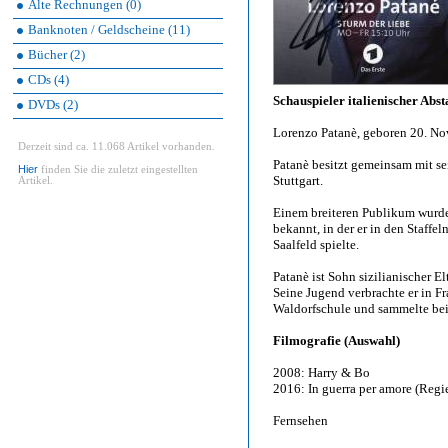
Alte Rechnungen (0)
Banknoten / Geldscheine (11)
Bücher (2)
CDs (4)
Schauspieler italienischer Ab
DVDs (2)
Lorenzo Patanè, geboren 20. No
Derzeit sind ca. 11.068 Artikel vorhanden.
Patanè besitzt gemeinsam mit se
Hier
finden Sie die zuletzt eingestellten
Stuttgart.
Artikel.
Einem breiteren Publikum wurde
bekannt, in der er in den Staff
Saalfeld spielte.
Patanè ist Sohn sizilianischer El
Seine Jugend verbrachte er in Fr
Waldorfschule und sammelte beim
Filmografie (Auswahl)
2008: Harry & Bo
2016: In guerra per amore (Regie
Fernsehen