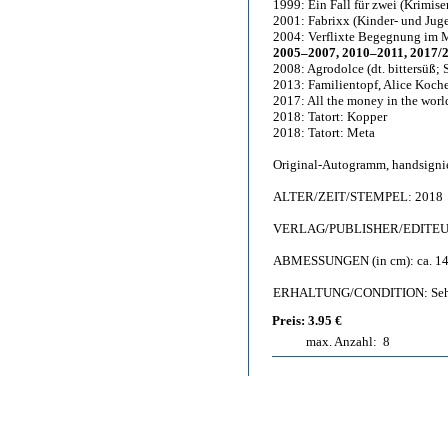
1999: Ein Fall für zwei (Krimise
2001: Fabrixx (Kinder- und Juge
2004: Verflixte Begegnung im
2005–2007, 2010–2011, 2017/2
2008: Agrodolce (dt. bittersüß; 
2013: Familientopf, Alice Koch
2017: All the money in the worl
2018: Tatort: Kopper
2018: Tatort: Meta
Original-Autogramm, handsigni
ALTER/ZEIT/STEMPEL: 2018
VERLAG/PUBLISHER/EDITEUR: 
ABMESSUNGEN (in cm): ca. 14,
ERHALTUNG/CONDITION: Sehr gu
Preis: 3.95 €
max. Anzahl:
8