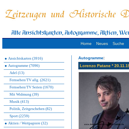
Home
Neues
Suche
:
Autogramme
Ansichtskarten (3916)
Autogramme (7096)
Lorenzo Patane * 20.11.1
Adel (13)
Fernsehen/TV allg. (2621)
Fernsehen/TV Serien (1670)
Mit Widmung (39)
Musik (413)
Politik, Zeitgeschehen (82)
Sport (2259)
Aktien / Wertpapiere (32)