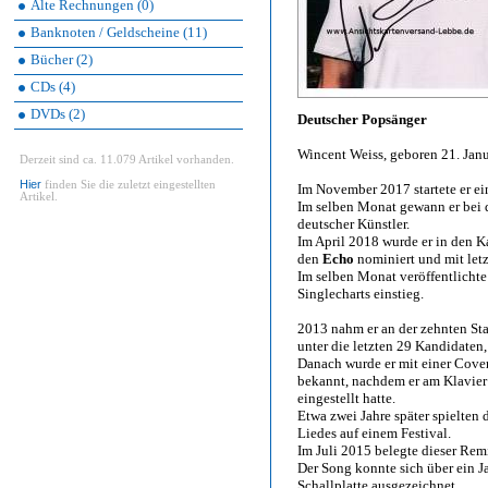
Alte Rechnungen (0)
Banknoten / Geldscheine (11)
Bücher (2)
CDs (4)
DVDs (2)
Deutscher Popsänger
Wincent Weiss, geboren 21. Jan
Derzeit sind ca. 11.079 Artikel vorhanden.
Hier
finden Sie die zuletzt eingestellten
Im November 2017 startete er ei
Artikel.
Im selben Monat gewann er bei
deutscher Künstler.
Im April 2018 wurde er in den 
den
Echo
nominiert und mit let
Im selben Monat veröffentlichte 
Singlecharts einstieg.
2013 nahm er an der zehnten Sta
unter die letzten 29 Kandidaten,
Danach wurde er mit einer Cover
bekannt, nachdem er am Klavie
eingestellt hatte.
Etwa zwei Jahre später spielten
Liedes auf einem Festival.
Im Juli 2015 belegte dieser Rem
Der Song konnte sich über ein Ja
Schallplatte ausgezeichnet.