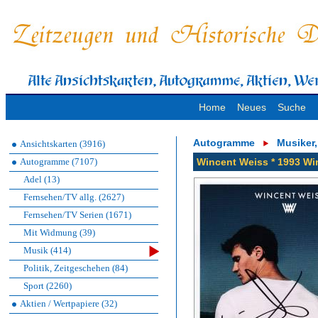
Home
Neues
Suche
Autogramme
Musiker
Ansichtskarten (3916)
Autogramme (7107)
Wincent Weiss * 1993 Wi
Adel (13)
Fernsehen/TV allg. (2627)
Fernsehen/TV Serien (1671)
Mit Widmung (39)
Musik (414)
Politik, Zeitgeschehen (84)
Sport (2260)
Aktien / Wertpapiere (32)