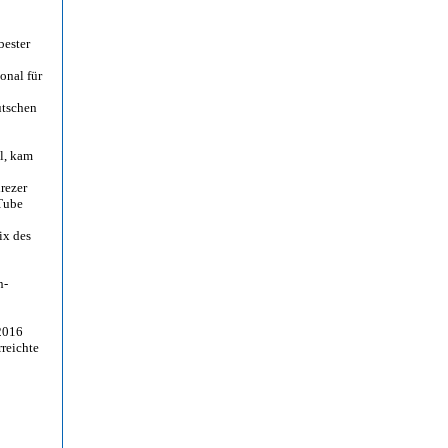
bester
onal für
eutschen
l, kam
rezer
Tube
ix des
n-
 2016
rreichte