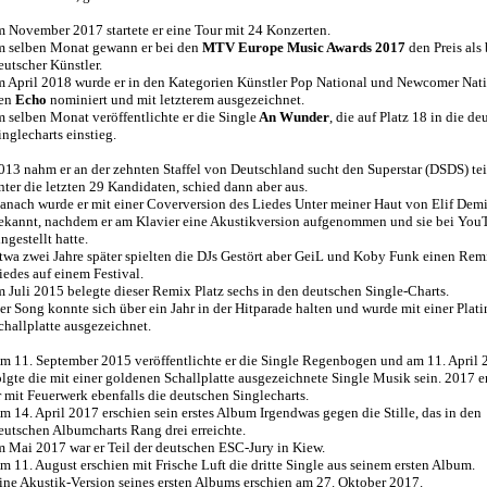
m November 2017 startete er eine Tour mit 24 Konzerten.
m selben Monat gewann er bei den
MTV Europe Music Awards 2017
den Preis als 
eutscher Künstler.
m April 2018 wurde er in den Kategorien Künstler Pop National und Newcomer Nati
en
Echo
nominiert und mit letzterem ausgezeichnet.
m selben Monat veröffentlichte er die Single
An Wunder
, die auf Platz 18 in die d
inglecharts einstieg.
013 nahm er an der zehnten Staffel von Deutschland sucht den Superstar (DSDS) tei
nter die letzten 29 Kandidaten, schied dann aber aus.
anach wurde er mit einer Coverversion des Liedes Unter meiner Haut von Elif Demi
ekannt, nachdem er am Klavier eine Akustikversion aufgenommen und sie bei You
ingestellt hatte.
twa zwei Jahre später spielten die DJs Gestört aber GeiL und Koby Funk einen Rem
iedes auf einem Festival.
m Juli 2015 belegte dieser Remix Platz sechs in den deutschen Single-Charts.
er Song konnte sich über ein Jahr in der Hitparade halten und wurde mit einer Plati
challplatte ausgezeichnet.
m 11. September 2015 veröffentlichte er die Single Regenbogen und am 11. April
olgte die mit einer goldenen Schallplatte ausgezeichnete Single Musik sein. 2017 e
r mit Feuerwerk ebenfalls die deutschen Singlecharts.
m 14. April 2017 erschien sein erstes Album Irgendwas gegen die Stille, das in den
eutschen Albumcharts Rang drei erreichte.
m Mai 2017 war er Teil der deutschen ESC-Jury in Kiew.
m 11. August erschien mit Frische Luft die dritte Single aus seinem ersten Album.
ine Akustik-Version seines ersten Albums erschien am 27. Oktober 2017.