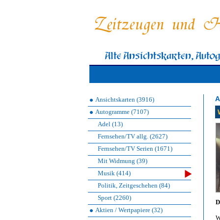
A
Ansichtskarten (3916)
Autogramme (7107)
Adel (13)
Fernsehen/TV allg. (2627)
Fernsehen/TV Serien (1671)
Mit Widmung (39)
Musik (414)
Politik, Zeitgeschehen (84)
Sport (2260)
D
Aktien / Wertpapiere (32)
W