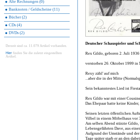
Alte Rechnungen (0)
Banknoten / Geldscheine (11)
Bücher (2)
CDs (4)
DVDs (2)
Deutscher Schauspieler und Sc
Derzeit sind ca. 11.079 Artikel vorhanden.
Hier
Rex Gildo, geboren 2. Juli 1936 
finden Sie die zuletzt eingestellten
Artikel.
verstorben 26. Oktober 1999 i
Rexy zähl' auf mich
...aber die in der Mitte (Normals
Sein bekanntestes Lied ist Fies
Rex Gildo war mit einer Cousine
Das Ehepaar hatte keine Kinder, t
Seinen letzten öffentlichen Auf
Vilbel in einem Möbelhaus vor 
Am selben Abend stürzte Gildo, 
Lebensgefährten Dave, aus eine
Aufgrund der Umstände und der
Tage später starb er an den dabe