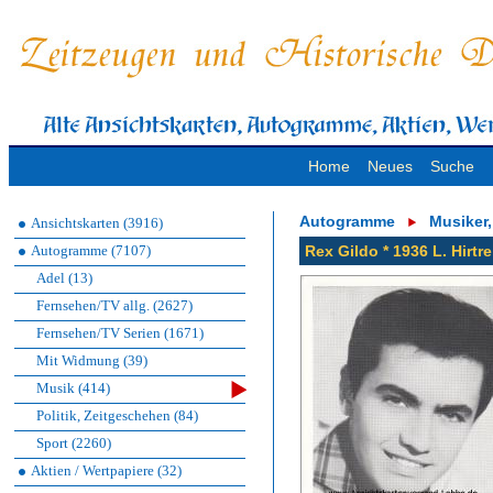
Home
Neues
Suche
Autogramme
Musiker
Ansichtskarten (3916)
Autogramme (7107)
Rex Gildo * 1936 L. Hirtr
Adel (13)
Fernsehen/TV allg. (2627)
Fernsehen/TV Serien (1671)
Mit Widmung (39)
Musik (414)
Politik, Zeitgeschehen (84)
Sport (2260)
Aktien / Wertpapiere (32)