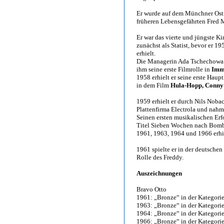
Er wurde auf dem Münchner Ostf
früheren Lebensgefährten Fred M
Er war das vierte und jüngste K
zunächst als Statist, bevor er 
erhielt.
Die Managerin Ada Tschechowa n
ihm seine erste Filmrolle in
Imm
1958 erhielt er seine erste Hau
in dem Film
Hula-Hopp, Conny
1959 erhielt er durch Nils Nobac
Plattenfirma Electrola und nah
Seinen ersten musikalischen Er
Titel Sieben Wochen nach Bombay
1961, 1963, 1964 und 1966 erhi
1961 spielte er in der deutsche
Rolle des Freddy.
Auszeichnungen
Bravo Otto
1961: „Bronze“ in der Kategori
1963: „Bronze“ in der Kategori
1964: „Bronze“ in der Kategori
1966: „Bronze“ in der Kategori