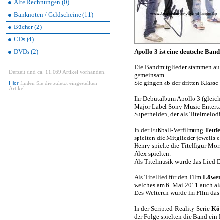
Alte Rechnungen (0)
Banknoten / Geldscheine (11)
Bücher (2)
CDs (4)
DVDs (2)
Apollo 3 ist eine deutsche Band
Die Bandmitglieder stammen aus
Derzeit sind ca. 11.069 Artikel vorhanden.
gemeinsam.
Sie gingen ab der dritten Klasse
Hier
finden Sie die zuletzt eingestellten
Artikel.
Ihr Debütalbum Apollo 3 (glei
Major Label Sony Music Entertai
Superhelden, der als Titelmelod
In der Fußball-Verfilmung
Teufe
spielten die Mitglieder jeweils e
Henry spielte die Titelfigur M
Alex spielten.
Als Titelmusik wurde das Lied 
Als Titellied für den Film
Löwen
welches am 6. Mai 2011 auch als
Des Weiteren wurde im Film das
In der Scripted-Reality-Serie
Kö
der Folge spielten die Band ein