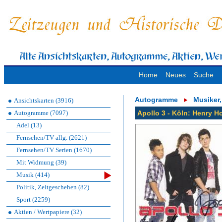
Home
Neues
Suche
Autogramme
Musiker
Ansichtskarten (3916)
Autogramme (7097)
Apollo 3 - Köln: Henry Ho
Adel (13)
Fernsehen/TV allg. (2621)
Fernsehen/TV Serien (1670)
Mit Widmung (39)
Musik (414)
Politik, Zeitgeschehen (82)
Sport (2259)
Aktien / Wertpapiere (32)