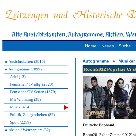
Home
Neues
Suche
Autogramme
Musiker
Ansichtskarten (3916)
Autogramme (7099)
Room2012 Popstars Crist
Adel (13)
Fernsehen/TV allg. (2623)
Fernsehen/TV Serien (1670)
Mit Widmung (39)
Musik (414)
Politik, Zeitgeschehen (82)
Sport (2259)
Deutsche Popband
Aktien / Wertpapiere (32)
Room2012 (dt.: Zimmer2012) wa