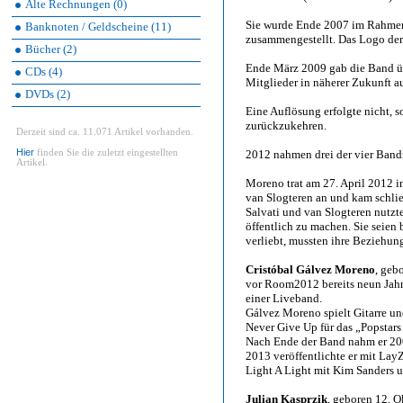
Alte Rechnungen (0)
Sie wurde Ende 2007 im Rahmen 
Banknoten / Geldscheine (11)
zusammengestellt. Das Logo der 
Bücher (2)
Ende März 2009 gab die Band übe
CDs (4)
Mitglieder in näherer Zukunft a
DVDs (2)
Eine Auflösung erfolgte nicht, s
zurückzukehren.
Derzeit sind ca. 11.071 Artikel vorhanden.
Hier
finden Sie die zuletzt eingestellten
2012 nahmen drei der vier Band
Artikel.
Moreno trat am 27. April 2012 i
van Slogteren an und kam schlie
Salvati und van Slogteren nutz
öffentlich zu machen. Sie seien 
verliebt, mussten ihre Beziehun
Cristóbal Gálvez Moreno
, geb
vor Room2012 bereits neun Jahr
einer Liveband.
Gálvez Moreno spielt Gitarre u
Never Give Up für das „Popstars
Nach Ende der Band nahm er 200
2013 veröffentlichte er mit Lay
Light A Light mit Kim Sanders 
Julian Kasprzik
, geboren 12. 