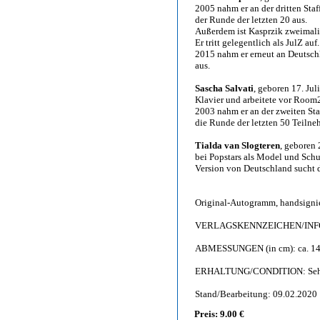
2005 nahm er an der dritten Staf
der Runde der letzten 20 aus.
Außerdem ist Kasprzik zweimali
Er tritt gelegentlich als JulZ auf.
2015 nahm er erneut an Deutschl
aus.
Sascha Salvati
, geboren 17. Ju
Klavier und arbeitete vor Room20
2003 nahm er an der zweiten Staf
die Runde der letzten 50 Teilne
Tialda van Slogteren
, geboren 
bei Popstars als Model und Sch
Version von Deutschland sucht de
Original-Autogramm, handsigni
VERLAGSKENNZEICHEN/INFO: 
ABMESSUNGEN (in cm): ca. 14,
ERHALTUNG/CONDITION: Sehr gu
Stand/Bearbeitung: 09.02.2020
Preis: 9.00 €