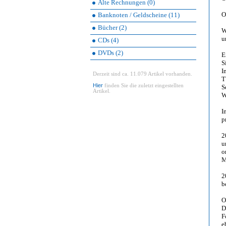
Alte Rechnungen (0)
O
Banknoten / Geldscheine (11)
Bücher (2)
W
u
CDs (4)
DVDs (2)
E
S
I
Derzeit sind ca. 11.079 Artikel vorhanden.
T
Hier
finden Sie die zuletzt eingestellten
S
Artikel.
W
I
p
2
u
o
M
2
b
O
D
F
e