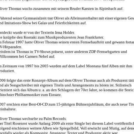
liver Thomas wuchs zusammen mit seinem Bruder Karsten in Alpirsbach auf.
ährend seiner Gymnasialzeit trat Oliver als Alleinunterhalter mit einer eigenen Ge
nd Imitations-Show bei Galas und Feierlichkeiten auf.
ntdeckt wurde er von der Texterin Irma Holder.
ie knüpfte den Kontakt zum Musikproduzenten Jean Frankfurter.
m Februar 1997 hatte Oliver Thomas seinen ersten Fernsehauftritt und gewann forta
V-Hitparaden.
eitdem ist Thomas in TV-Shows präsent, unter anderem ZDF-Fernsehgarten und
illkommen bei Carmen Nebel auf.
m Zeitraum von 1997 bis 2005 wurden auf dem Label Montana fünf Alben mit ihm
roduziert.
006 folgte das erste Konzept-Album auf dem Oliver Thomas auch als Produzent tät
nd als Songschreiber mit eigenen Titeln und Arrangements zu hören ist. Stilistisch
rientiert sich das Album u. a. an den Schlagern der 70er Jahre, so kommen die Streic
ünchner Philharmoniker zum Einsatz.
007 erschien eine Best-Of-CD zum 15-jährigen Bühnenjubiläum, die auch neue Tit
einhaltete.
liver Thomas wechselte zu Palm Records.
er Titel Rosenrot wurde Anfang 2009 als erste Single bei diesem Label veröffentlic
olgend erschienen weitere Alben wie Spiegelbild, Voll erwischt und Mutig, auf den
benfalls wieder als Komponist, Arrangeur, Texter und Produzent aktiv war.