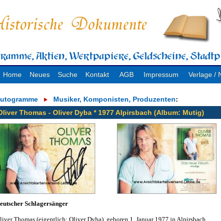
Home
Neues
Suche
Kontakt
AGB
Impressum
Verlage 
utogramme
Musiker, Komponisten, Produzenten
:
Oliver Thomas - Oliver Dyba * 1977 Alpirsbach (Album: Mutig)
eutscher Schlagersänger
liver Thomas (eigentlich: Oliver Dyba), geboren 1. Januar 1977 in Alpirsbach