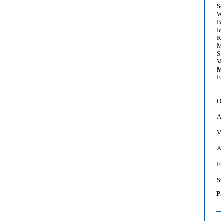
S
W
B
I
R
M
S
V
M
E
O
A
V
A
E
S
P