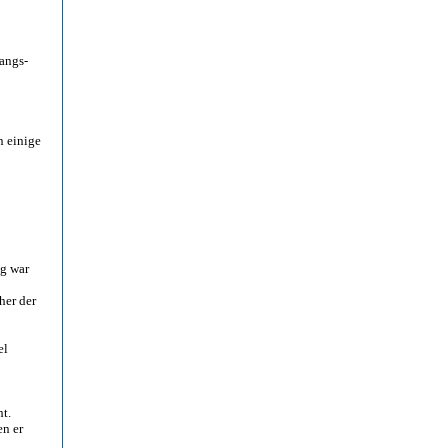
sangs-
n einige
ig war
her der
el
ht.
en er