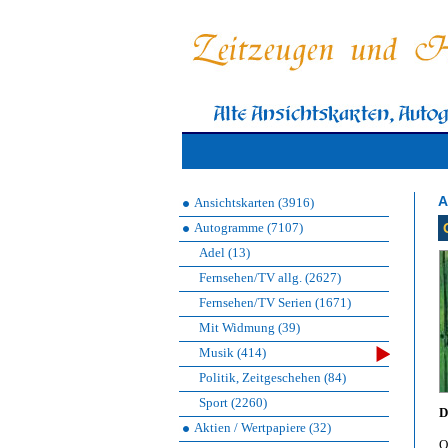
A
Ansichtskarten (3916)
Autogramme (7107)
Adel (13)
Fernsehen/TV allg. (2627)
Fernsehen/TV Serien (1671)
Mit Widmung (39)
Musik (414)
Politik, Zeitgeschehen (84)
Sport (2260)
D
Aktien / Wertpapiere (32)
O