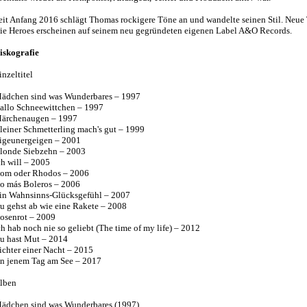
eit Anfang 2016 schlägt Thomas rockigere Töne an und wandelte seinen Stil. Neue 
ie Heroes erscheinen auf seinem neu gegründeten eigenen Label A&O Records.
iskografie
inzeltitel
ädchen sind was Wunderbares – 1997
allo Schneewittchen – 1997
ärchenaugen – 1997
leiner Schmetterling mach's gut – 1999
igeunergeigen – 2001
londe Siebzehn – 2003
ch will – 2005
om oder Rhodos – 2006
o más Boleros – 2006
in Wahnsinns-Glücksgefühl – 2007
u gehst ab wie eine Rakete – 2008
osenrot – 2009
ch hab noch nie so geliebt (The time of my life) – 2012
u hast Mut – 2014
ichter einer Nacht – 2015
n jenem Tag am See – 2017
lben
ädchen sind was Wunderbares (1997)