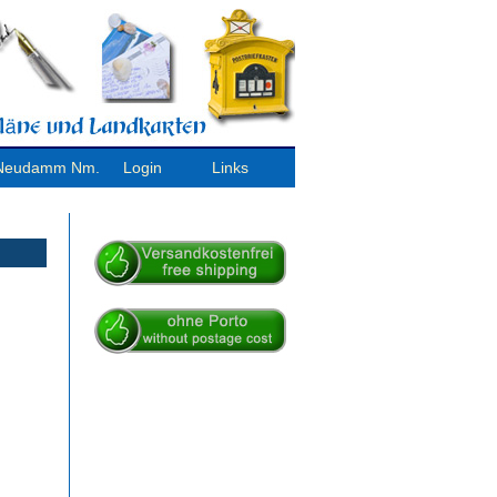
/ Neudamm Nm.
Login
Links