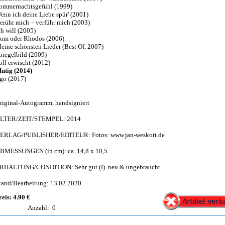
ommernachtsgefühl (1999)
enn ich deine Liebe spür' (2001)
erühr mich – verführ mich (2003)
ch will (2005)
om oder Rhodos (2006)
eine schönsten Lieder (Best Of, 2007)
piegelbild (2009)
oll erwischt (2012)
utig (2014)
go (2017)
riginal-Autogramm, handsigniert
LTER/ZEIT/STEMPEL: 2014
ERLAG/PUBLISHER/EDITEUR: Fotos: www.jan-weskott.de
BMESSUNGEN (in cm): ca. 14,8 x 10,5
RHALTUNG/CONDITION: Sehr gut (I). neu & ungebraucht
tand/Bearbeitung: 13.02.2020
reis: 4.90 €
Anzahl:
0