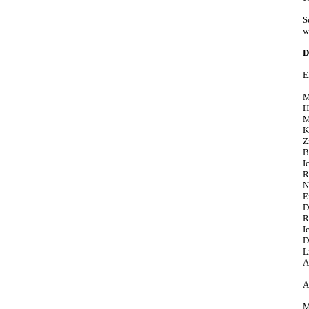
S
w
D
E
M
H
M
K
Z
B
I
R
N
E
D
R
I
D
L
A
A
M