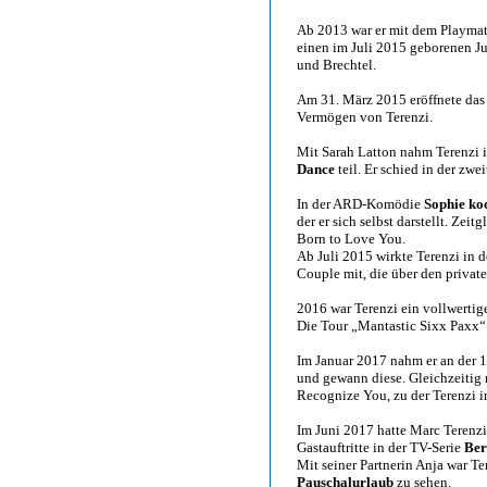
Ab 2013 war er mit dem Playmate
einen im Juli 2015 geborenen Ju
und Brechtel.
Am 31. März 2015 eröffnete das
Vermögen von Terenzi.
Mit Sarah Latton nahm Terenzi
Dance
teil. Er schied in der zwe
In der ARD-Komödie
Sophie ko
der er sich selbst darstellt. Zeit
Born to Love You.
Ab Juli 2015 wirkte Terenzi in
Couple mit, die über den privat
2016 war Terenzi ein vollwertig
Die Tour „Mantastic Sixx Paxx“
Im Januar 2017 nahm er an der 1
und gewann diese. Gleichzeitig
Recognize You, zu der Terenzi 
Im Juni 2017 hatte Marc Terenz
Gastauftritte in der TV-Serie
Ber
Mit seiner Partnerin Anja war T
Pauschalurlaub
zu sehen.