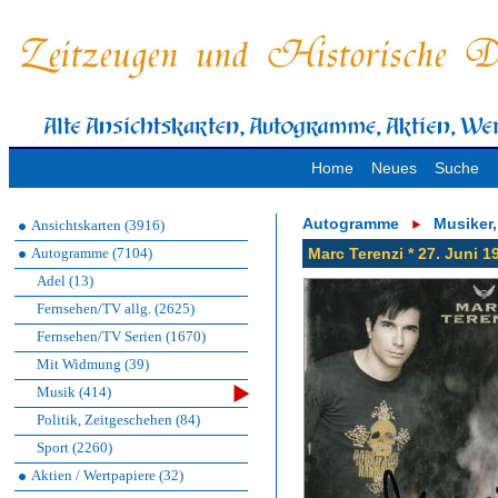
Home
Neues
Suche
Autogramme
Musiker
Ansichtskarten (3916)
Autogramme (7104)
Marc Terenzi * 27. Juni 
Adel (13)
Fernsehen/TV allg. (2625)
Fernsehen/TV Serien (1670)
Mit Widmung (39)
Musik (414)
Politik, Zeitgeschehen (84)
Sport (2260)
Aktien / Wertpapiere (32)