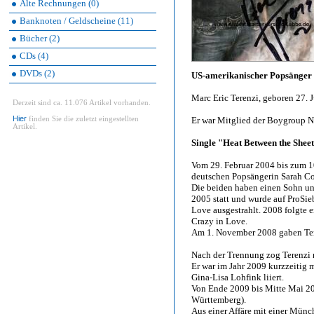
Alte Rechnungen (0)
Banknoten / Geldscheine (11)
Bücher (2)
CDs (4)
DVDs (2)
US-amerikanischer Popsänger 
Marc Eric Terenzi, geboren 27. 
Derzeit sind ca. 11.076 Artikel vorhanden.
Hier
finden Sie die zuletzt eingestellten
Er war Mitglied der Boygroup Nat
Artikel.
Single "Heat Between the Sheet
Vom 29. Februar 2004 bis zum 10
deutschen Popsängerin Sarah Co
Die beiden haben einen Sohn und
2005 statt und wurde auf ProSie
Love ausgestrahlt. 2008 folgte
Crazy in Love.
Am 1. November 2008 gaben Tere
Nach der Trennung zog Terenzi
Er war im Jahr 2009 kurzzeitig
Gina-Lisa Lohfink liiert.
Von Ende 2009 bis Mitte Mai 20
Württemberg).
Aus einer Affäre mit einer Münc