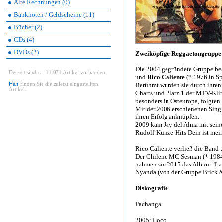
Alte Rechnungen (0)
Banknoten / Geldscheine (11)
Bücher (2)
CDs (4)
DVDs (2)
Zweiköpfige Reggaetongruppe 
Die 2004 gegründete Gruppe be
Derzeit sind ca. 11.071 Artikel vorhanden.
und
Rico Caliente
(* 1976 in Sp
Hier
finden Sie die zuletzt eingestellten
Berühmt wurden sie durch ihren 
Artikel.
Charts und Platz 1 der MTV-Klin
besonders in Osteuropa, folgten.
Mit der 2006 erschienenen Singl
ihren Erfolg anknüpfen.
2009 kam Jay del Alma mit seine
Rudolf-Kunze-Hits Dein ist mein
Rico Caliente verließ die Band u
Der Chilene MC Sesman (* 1984 
nahmen sie 2015 das Album "La 
Nyanda (von der Gruppe Brick &
Diskografie
Pachanga
2005: Loco