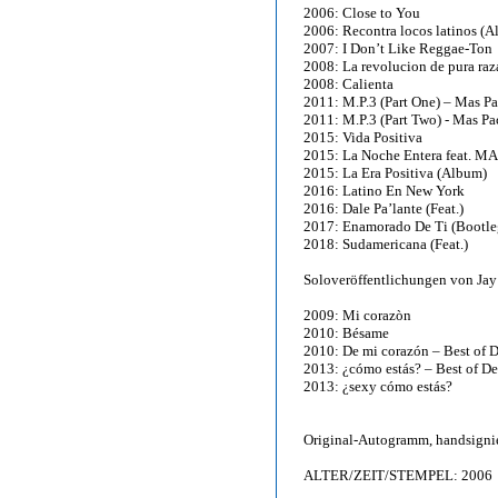
2006: Close to You
2006: Recontra locos latinos (
2007: I Don’t Like Reggae-Ton
2008: La revolucion de pura ra
2008: Calienta
2011: M.P.3 (Part One) – Mas P
2011: M.P.3 (Part Two) - Mas P
2015: Vida Positiva
2015: La Noche Entera feat. M
2015: La Era Positiva (Album)
2016: Latino En New York
2016: Dale Pa’lante (Feat.)
2017: Enamorado De Ti (Bootle
2018: Sudamericana (Feat.)
Soloveröffentlichungen von Jay
2009: Mi corazòn
2010: Bésame
2010: De mi corazón – Best of D
2013: ¿cómo estás? – Best of De
2013: ¿sexy cómo estás?
Original-Autogramm, handsigni
ALTER/ZEIT/STEMPEL: 2006