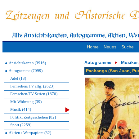
Home
Neues
Suche
Autogramme
Musiker
Ansichtskarten (3916)
Autogramme (7099)
Pachanga (San Juan, Pue
Adel (13)
Fernsehen/TV allg. (2623)
Fernsehen/TV Serien (1670)
Mit Widmung (39)
Musik (414)
Politik, Zeitgeschehen (82)
Sport (2259)
Aktien / Wertpapiere (32)