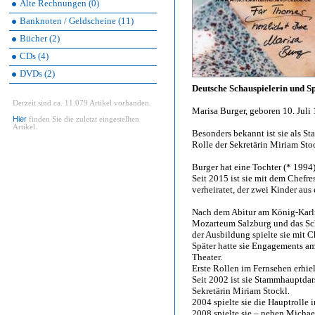
Alte Rechnungen (0)
Banknoten / Geldscheine (11)
Bücher (2)
CDs (4)
DVDs (2)
Deutsche Schauspielerin und S
Derzeit sind ca. 11.079 Artikel vorhanden.
Marisa Burger, geboren 10. Juli 
Hier
finden Sie die zuletzt eingestellten
Artikel.
Besonders bekannt ist sie als S
Rolle der Sekretärin Miriam Sto
Burger hat eine Tochter (* 1994
Seit 2015 ist sie mit dem Chefr
verheiratet, der zwei Kinder aus
Nach dem Abitur am König-Karl
Mozarteum Salzburg und das Sch
der Ausbildung spielte sie mit 
Später hatte sie Engagements 
Theater.
Erste Rollen im Fernsehen erhie
Seit 2002 ist sie Stammhauptdars
Sekretärin Miriam Stockl.
2004 spielte sie die Hauptroll
2008 spielte sie – neben Michae