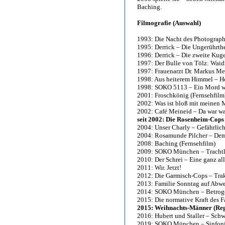
Baching.
Filmografie (Auswahl)
1993: Die Nacht des Photograph
1995: Derrick – Die Ungerührthe
1996: Derrick – Die zweite Kuge
1997: Der Bulle von Tölz: Wai
1997: Frauenarzt Dr. Markus Me
1998: Aus heiterem Himmel – H
1998: SOKO 5113 – Ein Mord w
2001: Froschkönig (Fernsehfilm
2002: Was ist bloß mit meinen 
2002: Café Meineid – Da war w
seit 2002: Die Rosenheim-Cops 
2004: Unser Charly – Gefährlic
2004: Rosamunde Pilcher – De
2008: Baching (Fernsehfilm)
2009: SOKO München – Trachtle
2010: Der Schrei – Eine ganz al
2011: Wir. Jetzt!
2012: Die Garmisch-Cops – Trak
2013: Familie Sonntag auf Abw
2014: SOKO München – Betrog
2015: Die normative Kraft des F
2015: Weihnachts-Männer (Reg
2016: Hubert und Staller – Schw
2019: SOKO München – Sinfonie