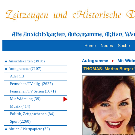
Home
Neues
Suche
Autogramme
Mit Wid
Ansichtskarten (3916)
Autogramme (7107)
THOMAS: Marisa Burger *
Adel (13)
Fernsehen/TV allg. (2627)
Fernsehen/TV Serien (1671)
Mit Widmung (39)
Musik (414)
Politik, Zeitgeschehen (84)
Sport (2260)
Aktien / Wertpapiere (32)