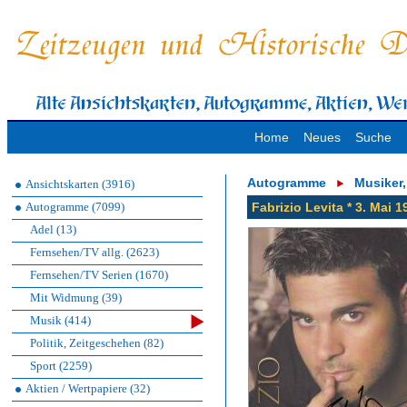
Home
Neues
Suche
Autogramme
Musiker
Ansichtskarten (3916)
Autogramme (7099)
Fabrizio Levita * 3. Mai
Adel (13)
Fernsehen/TV allg. (2623)
Fernsehen/TV Serien (1670)
Mit Widmung (39)
Musik (414)
Politik, Zeitgeschehen (82)
Sport (2259)
Aktien / Wertpapiere (32)