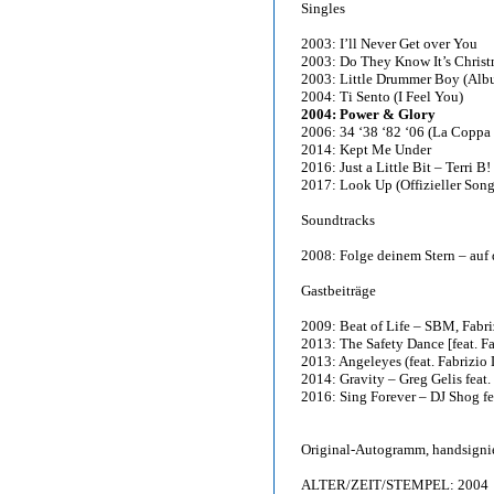
Singles
2003: I’ll Never Get over You
2003: Do They Know It’s Chris
2003: Little Drummer Boy (Alb
2004: Ti Sento (I Feel You)
2004: Power & Glory
2006: 34 ‘38 ‘82 ‘06 (La Coppa
2014: Kept Me Under
2016: Just a Little Bit – Terri B!
2017: Look Up (Offizieller Son
Soundtracks
2008: Folge deinem Stern – auf 
Gastbeiträge
2009: Beat of Life – SBM, Fabr
2013: The Safety Dance [feat. F
2013: Angeleyes (feat. Fabrizi
2014: Gravity – Greg Gelis feat.
2016: Sing Forever – DJ Shog fe
Original-Autogramm, handsignier
ALTER/ZEIT/STEMPEL: 2004