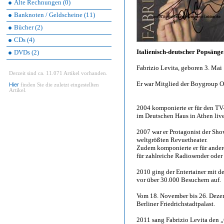
Alte Rechnungen (0)
Banknoten / Geldscheine (11)
Bücher (2)
CDs (4)
Italienisch-deutscher Popsänge
DVDs (2)
Fabrizio Levita, geboren 3. Mai
Derzeit sind ca. 11.071 Artikel vorhanden.
Er war Mitglied der Boygroup O
Hier
finden Sie die zuletzt eingestellten
Artikel.
2004 komponierte er für den TV-
im Deutschen Haus in Athen live 
2007 war er Protagonist der Sho
weltgrößten Revuetheater.
Zudem komponierte er für ande
für zahlreiche Radiosender ode
2010 ging der Entertainer mit d
vor über 30.000 Besuchern auf.
Vom 18. November bis 26. Dezem
Berliner Friedrichstadtpalast.
2011 sang Fabrizio Levita den 