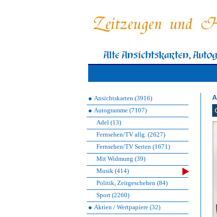
A
Ansichtskarten (3916)
Autogramme (7107)
Adel (13)
Fernsehen/TV allg. (2627)
Fernsehen/TV Serien (1671)
Mit Widmung (39)
Musik (414)
Politik, Zeitgeschehen (84)
Sport (2260)
Aktien / Wertpapiere (32)