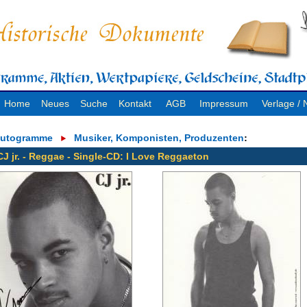
Home
Neues
Suche
Kontakt
AGB
Impressum
Verlage 
utogramme
Musiker, Komponisten, Produzenten
:
CJ jr. - Reggae - Single-CD: I Love Reggaeton