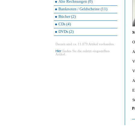
Alte Rechnungen (0)
Banknoten / Geldscheine (11)
Bücher (2)
CDs (4)
DVDs (2)
M
O
Derzeit sind ca. 11.079 Artikel vorhanden.
Hier
finden Sie die zuletzt eingestellten
A
Artikel.
V
V
A
E
S
P