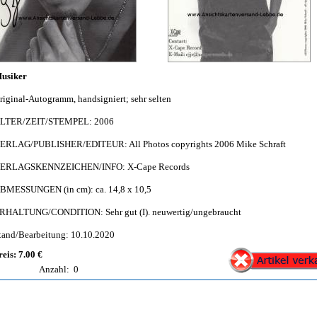
usiker
riginal-Autogramm, handsigniert; sehr selten
LTER/ZEIT/STEMPEL: 2006
ERLAG/PUBLISHER/EDITEUR: All Photos copyrights 2006 Mike Schraft
ERLAGSKENNZEICHEN/INFO: X-Cape Records
BMESSUNGEN (in cm): ca. 14,8 x 10,5
RHALTUNG/CONDITION: Sehr gut (I). neuwertig/ungebraucht
tand/Bearbeitung: 10.10.2020
reis: 7.00 €
Anzahl:
0