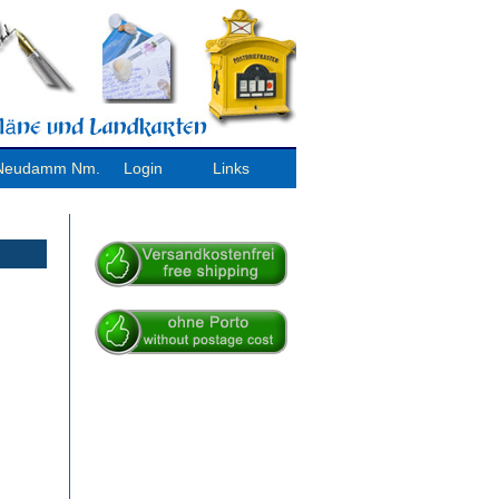
/ Neudamm Nm.
Login
Links