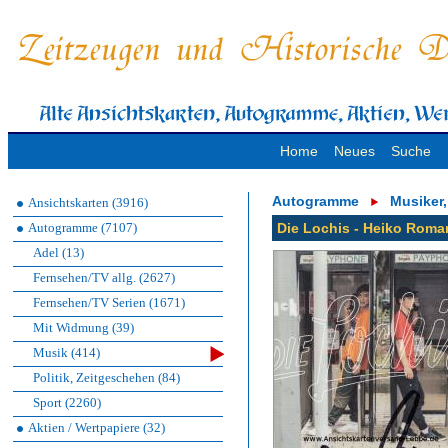
Home
Neues
Suche
Autogramme
Musiker
Ansichtskarten (3916)
Autogramme (7107)
Die Lochis - Heiko Roma
Adel (13)
Fernsehen/TV allg. (2627)
Fernsehen/TV Serien (1671)
Mit Widmung (39)
Musik (414)
Politik, Zeitgeschehen (84)
Sport (2260)
Aktien / Wertpapiere (32)