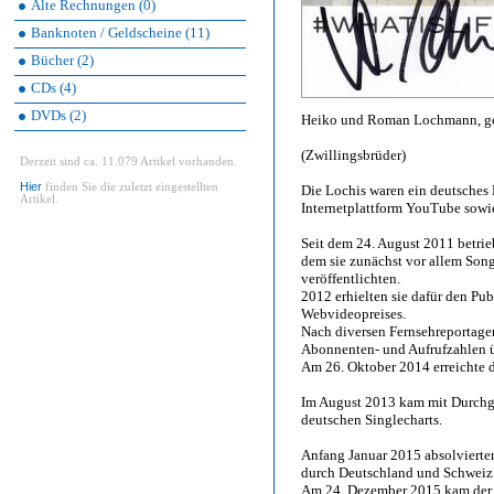
Alte Rechnungen (0)
Banknoten / Geldscheine (11)
Bücher (2)
CDs (4)
DVDs (2)
Heiko und Roman Lochmann, ge
(Zwillingsbrüder)
Derzeit sind ca. 11.079 Artikel vorhanden.
Hier
finden Sie die zuletzt eingestellten
Die Lochis waren ein deutsches
Artikel.
Internetplattform YouTube sowi
Seit dem 24. August 2011 betri
dem sie zunächst vor allem Son
veröffentlichten.
2012 erhielten sie dafür den Pu
Webvideopreises.
Nach diversen Fernsehreportage
Abonnenten- und Aufrufzahlen ü
Am 26. Oktober 2014 erreichte 
Im August 2013 kam mit Durchge
deutschen Singlecharts.
Anfang Januar 2015 absolvierten
durch Deutschland und Schweiz
Am 24. Dezember 2015 kam der