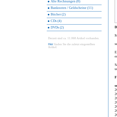
Alte Rechnungen (0)
Banknoten / Geldscheine (11)
Bücher (2)
CDs (4)
D
DVDs (2)
M
Derzeit sind ca. 11.068 Artikel vorhanden.
s
Hier
finden Sie die zuletzt eingestellten
Artikel.
E
e
S
u
F
s
2
2
2
2
2
2
2