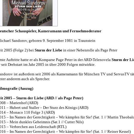
eutscher Schauspieler, Kameramann und Fernsehmoderator
ichael Sandorov, geboren 9. September 1981 in Traunstein
eit 2005 (Folge 2) bei
Sturm der Liebe
in einer Nebenrolle als Page Peter
rste Auftritte hatte er als Komparse Page Peter in der ARD-Telenovela
Sturm der Li
r seit Drehstart im Jahr 2005 in über 2000 Folgen mitwirkte.
andorov ist außerdem seit 2006 als Kameramann für München TV und ServusTV tät
nter anderem auch als Sprecher.
ilmografie (Auszug)
eit 2005 – Sturm der Liebe (ARD // als Page Peter)
008 – Marienhof (ARD)
011 – Hubert und Staller – Der Sturz des Königs (ARD)
014 – Monaco 110 Folge 3 (ARD)
015 – Im Namen der Gerechtigkeit – Wir kämpfen für Sie! (Sat. 1 // Martin Theobal
015 – Mein dunkles Geheimnis (Sat.1 // Cutter Nils)
015 – Verbrechen aus Leidenschaft (RTL)
016 – Im Namen der Gerechtigkeit – Wir kämpfen für Sie! (Sat. 1 // Reiner Kessel)