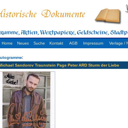
Home
Neues
Suche
Kontakt
AGB
Impressum
Verlage 
:
utogramme
Michael Sandorov Traunstein Page Peter ARD Sturm der Liebe