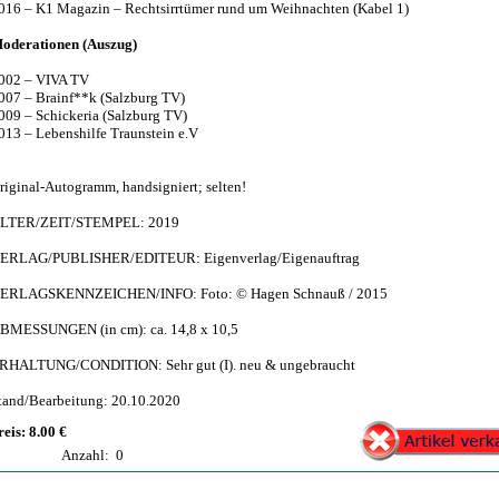
016 – K1 Magazin – Rechtsirrtümer rund um Weihnachten (Kabel 1)
oderationen (Auszug)
002 – VIVA TV
007 – Brainf**k (Salzburg TV)
009 – Schickeria (Salzburg TV)
013 – Lebenshilfe Traunstein e.V
riginal-Autogramm, handsigniert; selten!
LTER/ZEIT/STEMPEL: 2019
ERLAG/PUBLISHER/EDITEUR: Eigenverlag/Eigenauftrag
ERLAGSKENNZEICHEN/INFO: Foto: © Hagen Schnauß / 2015
BMESSUNGEN (in cm): ca. 14,8 x 10,5
RHALTUNG/CONDITION: Sehr gut (I). neu & ungebraucht
tand/Bearbeitung: 20.10.2020
reis: 8.00 €
Anzahl:
0