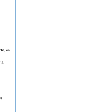
ebe
, wo
ig,
d)