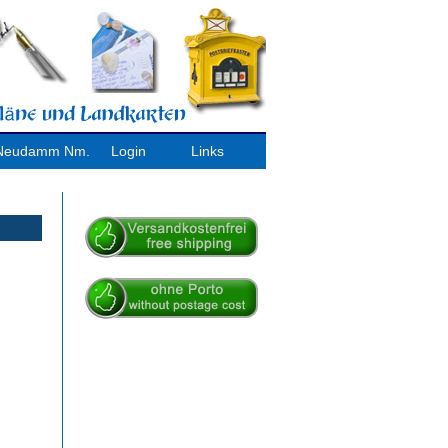
/ Neudamm Nm.
Login
Links