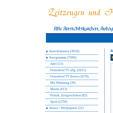
A
Ansichtskarten (3916)
Autogramme (7096)
Adel (13)
Fernsehen/TV allg. (2621)
Fernsehen/TV Serien (1670)
Mit Widmung (39)
Musik (413)
Politik, Zeitgeschehen (82)
Sport (2259)
Aktien / Wertpapiere (32)