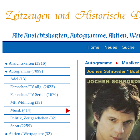
Home
Neues
Suche
Autogramme
Musiker
Ansichtskarten (3916)
Autogramme (7099)
Jochen Schroeder * Boch
Adel (13)
Fernsehen/TV allg. (2623)
Fernsehen/TV Serien (1670)
Mit Widmung (39)
Musik (414)
Politik, Zeitgeschehen (82)
Sport (2259)
Aktien / Wertpapiere (32)