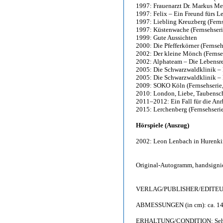
1997: Frauenarzt Dr. Markus Mer
1997: Felix – Ein Freund fürs L
1997: Liebling Kreuzberg (Ferns
1997: Küstenwache (Fernsehserie
1999: Gute Aussichten
2000: Die Pfefferkörner (Fernseh
2002: Der kleine Mönch (Fernse
2002: Alphateam – Die Lebensret
2005: Die Schwarzwaldklinik – 
2005: Die Schwarzwaldklinik –
2009: SOKO Köln (Fernsehserie,
2010: London, Liebe, Taubensch
2011–2012: Ein Fall für die Anr
2015: Lerchenberg (Fernsehseri
Hörspiele (Auszug)
2002: Leon Lenbach in Hurenki
Original-Autogramm, handsigni
VERLAG/PUBLISHER/EDITEUR: Te
ABMESSUNGEN (in cm): ca. 14,
ERHALTUNG/CONDITION: Sehr gut