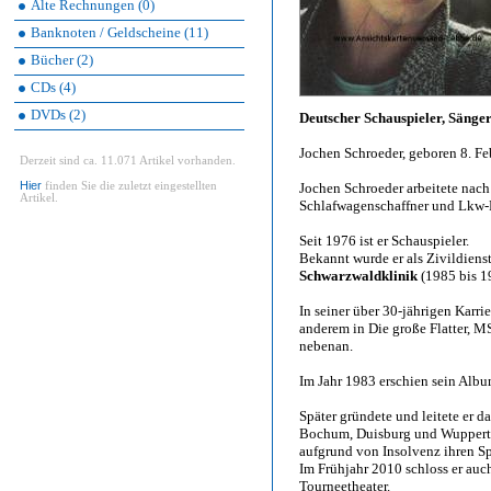
Alte Rechnungen (0)
Banknoten / Geldscheine (11)
Bücher (2)
CDs (4)
DVDs (2)
Deutscher Schauspieler, Sänge
Jochen Schroeder, geboren 8. F
Derzeit sind ca. 11.071 Artikel vorhanden.
Hier
finden Sie die zuletzt eingestellten
Jochen Schroeder arbeitete nach
Artikel.
Schlafwagenschaffner und Lkw-F
Seit 1976 ist er Schauspieler.
Bekannt wurde er als Zivildiens
Schwarzwaldklinik
(1985 bis 1
In seiner über 30-jährigen Karri
anderem in Die große Flatter, M
nebenan.
Im Jahr 1983 erschien sein Albu
Später gründete und leitete er 
Bochum, Duisburg und Wuppertal
aufgrund von Insolvenz ihren Sp
Im Frühjahr 2010 schloss er auc
Tourneetheater.