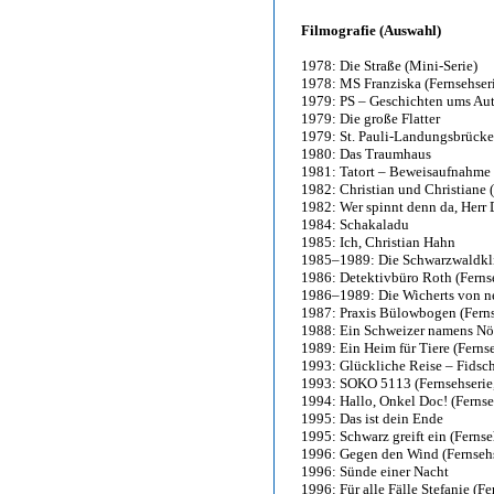
Filmografie (Auswahl)
1978: Die Straße (Mini-Serie)
1978: MS Franziska (Fernsehseri
1979: PS – Geschichten ums Auto
1979: Die große Flatter
1979: St. Pauli-Landungsbrücke
1980: Das Traumhaus
1981: Tatort – Beweisaufnahme
1982: Christian und Christiane 
1982: Wer spinnt denn da, Herr
1984: Schakaladu
1985: Ich, Christian Hahn
1985–1989: Die Schwarzwaldklin
1986: Detektivbüro Roth (Ferns
1986–1989: Die Wicherts von ne
1987: Praxis Bülowbogen (Ferns
1988: Ein Schweizer namens Nö
1989: Ein Heim für Tiere (Ferns
1993: Glückliche Reise – Fidsch
1993: SOKO 5113 (Fernsehserie
1994: Hallo, Onkel Doc! (Fernse
1995: Das ist dein Ende
1995: Schwarz greift ein (Fernse
1996: Gegen den Wind (Fernsehs
1996: Sünde einer Nacht
1996: Für alle Fälle Stefanie (F