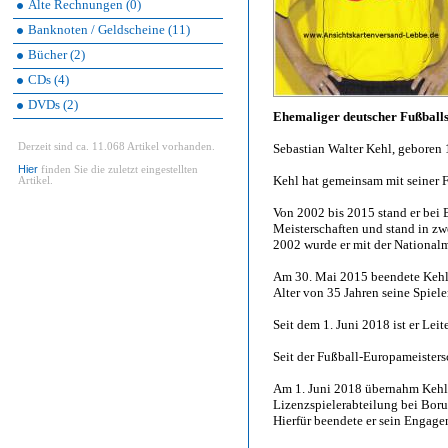
Alte Rechnungen (0)
Banknoten / Geldscheine (11)
Bücher (2)
CDs (4)
DVDs (2)
Ehemaliger deutscher Fußballs
Derzeit sind ca. 11.068 Artikel vorhanden.
Sebastian Walter Kehl, geboren 
Hier
finden Sie die zuletzt eingestellten
Kehl hat gemeinsam mit seiner F
Artikel.
Von 2002 bis 2015 stand er bei 
Meisterschaften und stand in z
2002 wurde er mit der Nationalm
Am 30. Mai 2015 beendete Kehl
Alter von 35 Jahren seine Spieler
Seit dem 1. Juni 2018 ist er Lei
Seit der Fußball-Europameisters
Am 1. Juni 2018 übernahm Kehl d
Lizenzspielerabteilung bei Bor
Hierfür beendete er sein Engag