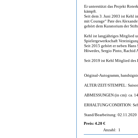
Er unterstützt das Projekt Roter
kämpft.
Seit dem 3. Juni 2003 ist Kehl
mit Courage“ Pate des Alexand
gehört dem Kuratorium der Stift
Kehl ist langjähriges Mitglied u
Spielergewerkschaft Vereinigung
Seit 2015 gehört er neben Hans 
Höwedes, Sergio Pinto, Rachid 
Seit 2019 ist Kehl Mitglied des
Original-Autogramm, handsignie
ALTER/ZEIT/STEMPEL: Saison
ABMESSUNGEN (in cm): ca. 14
ERHALTUNG/CONDITION: Sehr gu
Stand/Bearbeitung: 02.11.2020
Preis: 4.20 €
Anzahl:
1