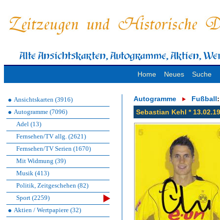
Home
Neues
Suche
Autogramme
Fußball
:
Ansichtskarten (3916)
Autogramme (7096)
Sebastian Kehl * 13.02.
Adel (13)
Fernsehen/TV allg. (2621)
Fernsehen/TV Serien (1670)
Mit Widmung (39)
Musik (413)
Politik, Zeitgeschehen (82)
Sport (2259)
Aktien / Wertpapiere (32)