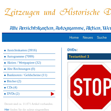
Home
Neues
Suche
:
DVDs
Ansichtskarten (3916)
Autogramme (7099)
Testartikel 3
Aktien / Wertpapiere (32)
Alte Rechnungen (0)
Banknoten / Geldscheine (11)
Bücher (2)
CDs (4)
DVDs (2)
Derzeit sind ca. 11.071 Artikel vorhanden.
Hier
finden Sie die zuletzt eingestellten