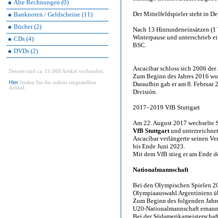
Alte Rechnungen (0)
Der Mittelfeldspieler steht in D
Banknoten / Geldscheine (11)
Bücher (2)
Nach 13 Hinrundeneinsätzen (1 T
Winterpause und unterschrieb ei
CDs (4)
BSC.
DVDs (2)
Ascacíbar schloss sich 2006 der
Derzeit sind ca. 11.069 Artikel vorhanden.
Zum Beginn des Jahres 2016 wur
Hier
finden Sie die zuletzt eingestellten
Daraufhin gab er am 8. Februar 
Artikel.
División.
2017–2019 VfB Stuttgart
Am 22. August 2017 wechselte S
VfB Stuttgart
und unterzeichnet
Ascacíbar verlängerte seinen Ve
bis Ende Juni 2023.
Mit dem VfB stieg er am Ende de
Nationalmannschaft
Bei den Olympischen Spielen 201
Olympiaauswahl Argentiniens übe
Zum Beginn des folgenden Jahre
U20-Nationalmannschaft ernann
Bei der Südamerikameisterschaft 