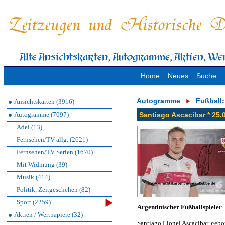
Home
Neues
Suche
Autogramme
Fußball
:
Ansichtskarten (3916)
Autogramme (7097)
Santiago Ascacibar * 25.0
Adel (13)
Fernsehen/TV allg. (2621)
Fernsehen/TV Serien (1670)
Mit Widmung (39)
Musik (414)
Politik, Zeitgeschehen (82)
Sport (2259)
Argentinischer Fußballspieler
Aktien / Wertpapiere (32)
Santiago Lionel Ascacíbar, gebo