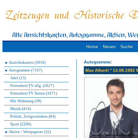
Home
Neues
Suche
:
Autogramme
Ansichtskarten (3916)
Autogramme (7107)
Max Alberti * 13.08.198
Adel (13)
Fernsehen/TV allg. (2627)
Fernsehen/TV Serien (1671)
Mit Widmung (39)
Musik (414)
Politik, Zeitgeschehen (84)
Sport (2260)
Aktien / Wertpapiere (32)