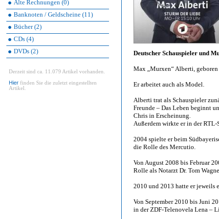
Alte Rechnungen (0)
Banknoten / Geldscheine (11)
Bücher (2)
CDs (4)
DVDs (2)
Deutscher Schauspieler und Mu
Max „Murxen“ Alberti, geboren
Derzeit sind ca. 11.079 Artikel vorhanden.
Hier
finden Sie die zuletzt eingestellten
Er arbeitet auch als Model.
Artikel.
Alberti trat als Schauspieler zu
Freunde – Das Leben beginnt und
Chris in Erscheinung.
Außerdem wirkte er in der RTL-Se
2004 spielte er beim Südbayeri
die Rolle des Mercutio.
Von August 2008 bis Februar 200
Rolle als Notarzt Dr. Tom Wagne
2010 und 2013 hatte er jeweils e
Von September 2010 bis Juni 20
in der ZDF-Telenovela Lena – L