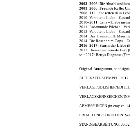
2003–2006: Die Abschlussklass
2003–2006: Freunde Rolle: Ch
2008: 112 – Sie retten dein Leb
2010: Verbotene Liebe – Gastrol
2010–2011: Lena – Liebe meine
2011: Rosamunde Pilcher – Verlo
2013: Verbotene Liebe – Gastrol
2014: Das Traumschiff: Mauriti
2014: Die Rosenheim-Cops – Ein 
2016–2017: Sturm der Liebe (F
2017: Dieses bescheuerte Herz (
seit 2017: Bettys Diagnose (Fern
Original-Autogramm, handsignie
ALTER/ZEIT/STEMPEL: 2017
VERLAG/PUBLISHER/EDITEUR: 
VERLAGSKENNZEICHEN/INFO: 
ABMESSUNGEN (in cm): ca. 14,
ERHALTUNG/CONDITION: Sehr gu
STAND/BEARBEITUNG: 05.02