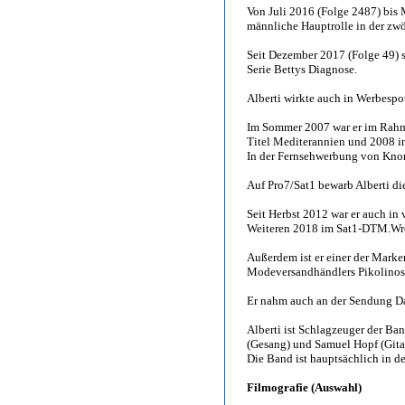
Von Juli 2016 (Folge 2487) bis 
männliche Hauptrolle in der zw
Seit Dezember 2017 (Folge 49) sp
Serie Bettys Diagnose.
Alberti wirkte auch in Werbespot
Im Sommer 2007 war er im Rah
Titel Mediterannien und 2008 i
In der Fernsehwerbung von Knorr
Auf Pro7/Sat1 bewarb Alberti d
Seit Herbst 2012 war er auch in
Weiteren 2018 im Sat1-DTM.Wr
Außerdem ist er einer der Mark
Modeversandhändlers Pikolinos
Er nahm auch an der Sendung Da
Alberti ist Schlagzeuger der B
(Gesang) und Samuel Hopf (Gitar
Die Band ist hauptsächlich in d
Filmografie (Auswahl)