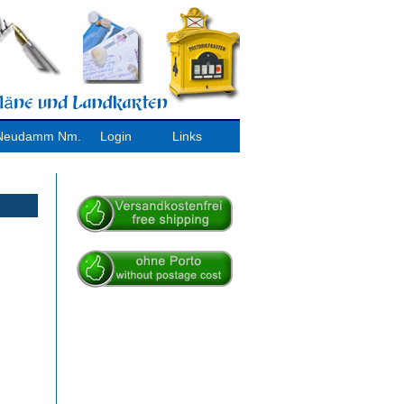
/ Neudamm Nm.
Login
Links