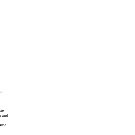
em
ste
n und
mme