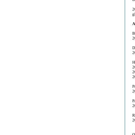
2
g
A
B
2
D
2
H
2
2
2
P
2
P
2
R
2
O