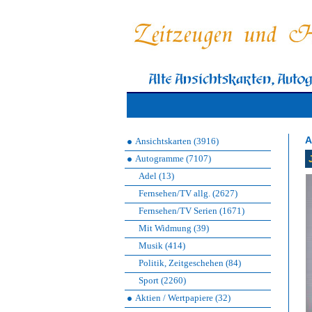
A
Ansichtskarten (3916)
Autogramme (7107)
Adel (13)
Fernsehen/TV allg. (2627)
Fernsehen/TV Serien (1671)
Mit Widmung (39)
Musik (414)
Politik, Zeitgeschehen (84)
Sport (2260)
Aktien / Wertpapiere (32)