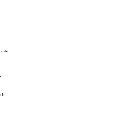
m der
.
ael
eiten.