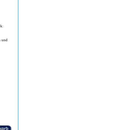
ik:
n und