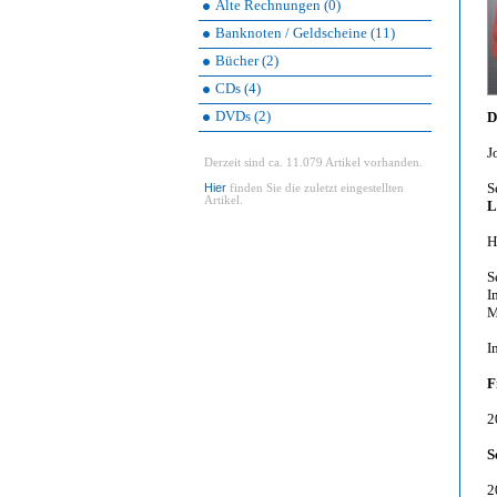
Alte Rechnungen (0)
Banknoten / Geldscheine (11)
Bücher (2)
CDs (4)
DVDs (2)
D
J
Derzeit sind ca. 11.079 Artikel vorhanden.
S
Hier
finden Sie die zuletzt eingestellten
Artikel.
L
H
S
I
M
I
F
2
S
2