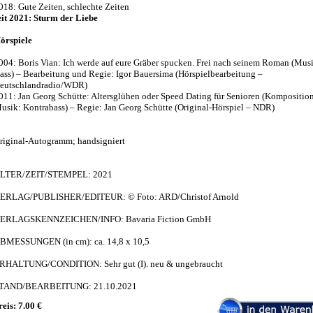
018: Gute Zeiten, schlechte Zeiten
eit 2021: Sturm der Liebe
örspiele
004: Boris Vian: Ich werde auf eure Gräber spucken. Frei nach seinem Roman (Mus
ass) – Bearbeitung und Regie: Igor Bauersima (Hörspielbearbeitung –
eutschlandradio/WDR)
011: Jan Georg Schütte: Altersglühen oder Speed Dating für Senioren (Kompositio
usik: Kontrabass) – Regie: Jan Georg Schütte (Original-Hörspiel – NDR)
riginal-Autogramm; handsigniert
LTER/ZEIT/STEMPEL: 2021
ERLAG/PUBLISHER/EDITEUR: © Foto: ARD/Christof Arnold
ERLAGSKENNZEICHEN/INFO: Bavaria Fiction GmbH
BMESSUNGEN (in cm): ca. 14,8 x 10,5
RHALTUNG/CONDITION: Sehr gut (I). neu & ungebraucht
TAND/BEARBEITUNG: 21.10.2021
reis: 7.00 €