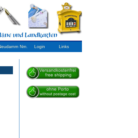
/ Neudamm Nm.
Login
Links