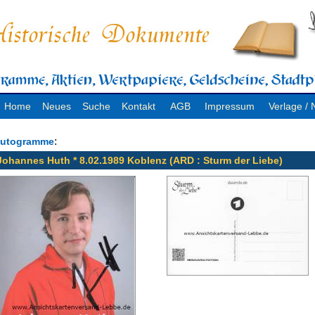
Home
Neues
Suche
Kontakt
AGB
Impressum
Verlage 
:
utogramme
Johannes Huth * 8.02.1989 Koblenz (ARD : Sturm der Liebe)