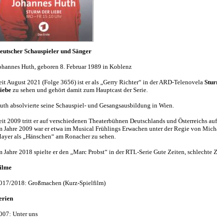
eutscher Schauspieler und Sänger
ohannes Huth, geboren 8. Februar 1989 in Koblenz
eit August 2021 (Folge 3656) ist er als „Gerry Richter“ in der ARD-Telenovela
Stur
iebe
zu sehen und gehört damit zum Hauptcast der Serie.
uth absolvierte seine Schauspiel- und Gesangsausbildung in Wien.
eit 2009 tritt er auf verschiedenen Theaterbühnen Deutschlands und Österreichs auf
m Jahre 2009 war er etwa im Musical Frühlings Erwachen unter der Regie von Mich
ayer als „Hänschen“ am Ronacher zu sehen.
m Jahre 2018 spielte er den „Marc Probst“ in der RTL-Serie Gute Zeiten, schlechte Z
ilme
017/2018: Großmachen (Kurz-Spielfilm)
erien
007: Unter uns