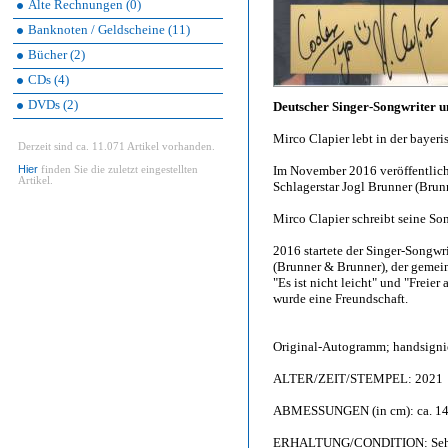
Alte Rechnungen (0)
Banknoten / Geldscheine (11)
Bücher (2)
CDs (4)
DVDs (2)
Deutscher Singer-Songwriter u
Mirco Clapier lebt in der baye
Derzeit sind ca. 11.071 Artikel vorhanden.
Hier
Im November 2016 veröffentlichte
finden Sie die zuletzt eingestellten
Artikel.
Schlagerstar Jogl Brunner (Brun
Mirco Clapier schreibt seine Son
2016 startete der Singer-Songwr
(Brunner & Brunner), der gemeins
"Es ist nicht leicht" und "Freie
wurde eine Freundschaft.
Original-Autogramm; handsignie
ALTER/ZEIT/STEMPEL: 2021
ABMESSUNGEN (in cm): ca. 14,
ERHALTUNG/CONDITION: Sehr g