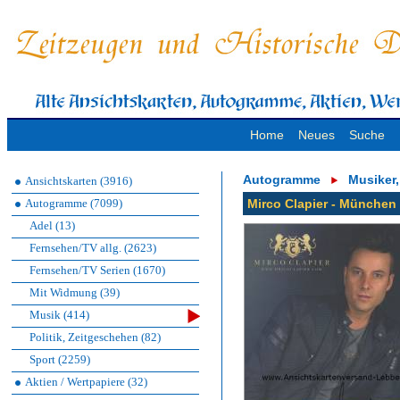
Home
Neues
Suche
Autogramme
Musiker
Ansichtskarten (3916)
Autogramme (7099)
Mirco Clapier - München 
Adel (13)
Fernsehen/TV allg. (2623)
Fernsehen/TV Serien (1670)
Mit Widmung (39)
Musik (414)
Politik, Zeitgeschehen (82)
Sport (2259)
Aktien / Wertpapiere (32)