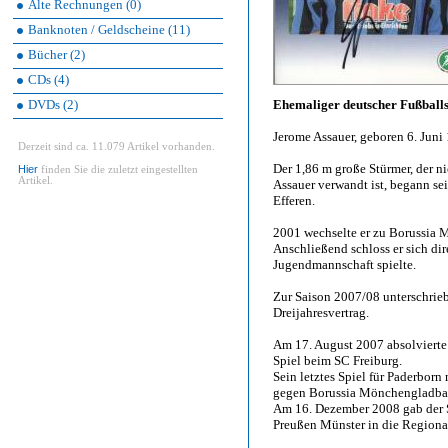
Alte Rechnungen (0)
Banknoten / Geldscheine (11)
Bücher (2)
CDs (4)
DVDs (2)
Ehemaliger deutscher Fußballs
Jerome Assauer, geboren 6. Juni
Derzeit sind ca. 11.079 Artikel vorhanden.
Der 1,86 m große Stürmer, der 
Hier
finden Sie die zuletzt eingestellten
Artikel.
Assauer verwandt ist, begann s
Efferen.
2001 wechselte er zu Borussia M
Anschließend schloss er sich dir
Jugendmannschaft spielte.
Zur Saison 2007/08 unterschrieb
Dreijahresvertrag.
Am 17. August 2007 absolvierte 
Spiel beim SC Freiburg.
Sein letztes Spiel für Paderbor
gegen Borussia Mönchengladba
Am 16. Dezember 2008 gab der S
Preußen Münster in die Regiona