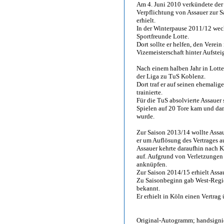
Am 4. Juni 2010 verkündete der
Verpflichtung von Assauer zur S
erhielt.
In der Winterpause 2011/12 wec
Sportfreunde Lotte.
Dort sollte er helfen, den Verein
Vizemeisterschaft hinter Aufste
Nach einem halben Jahr in Lotte
der Liga zu TuS Koblenz.
Dort traf er auf seinen ehemali
trainierte.
Für die TuS absolvierte Assauer 
Spielen auf 20 Tore kam und da
wurde.
Zur Saison 2013/14 wollte Assau
er um Auflösung des Vertrages a
Assauer kehrte daraufhin nach K
auf. Aufgrund von Verletzungen 
anknüpfen.
Zur Saison 2014/15 erhielt Assa
Zu Saisonbeginn gab West-Region
bekannt.
Er erhielt in Köln einen Vertrag 
Original-Autogramm; handsignier