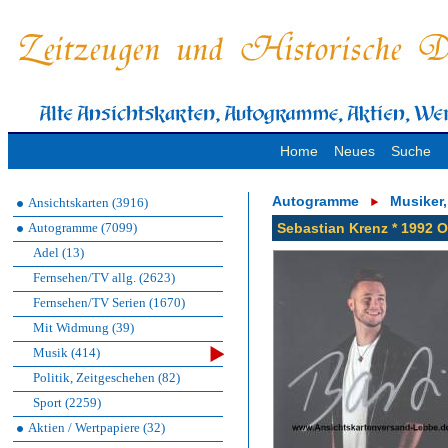
Home
Neues
Suche
Autogramme
Musiker
Ansichtskarten (3916)
Autogramme (7099)
Sebastian Krenz * 1992 
Adel (13)
Fernsehen/TV allg. (2623)
Fernsehen/TV Serien (1670)
Mit Widmung (39)
Musik (414)
Politik, Zeitgeschehen (82)
Sport (2259)
Aktien / Wertpapiere (32)