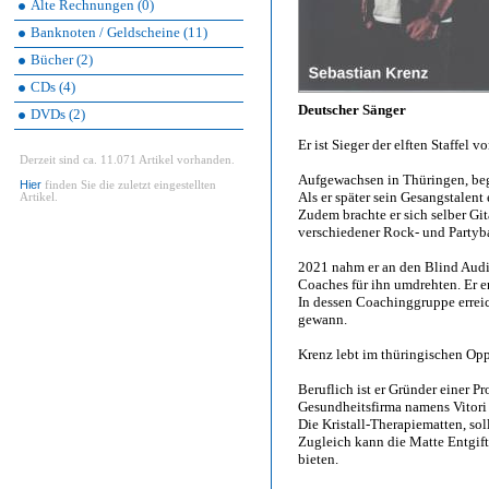
Alte Rechnungen (0)
Banknoten / Geldscheine (11)
Bücher (2)
CDs (4)
Deutscher Sänger
DVDs (2)
Er ist Sieger der elften Staffel v
Derzeit sind ca. 11.071 Artikel vorhanden.
Aufgewachsen in Thüringen, beg
Hier
finden Sie die zuletzt eingestellten
Als er später sein Gesangstalent
Artikel.
Zudem brachte er sich selber Git
verschiedener Rock- und Partyb
2021 nahm er an den Blind Audit
Coaches für ihn umdrehten. Er e
In dessen Coachinggruppe erreic
gewann.
Krenz lebt im thüringischen Op
Beruflich ist er Gründer einer P
Gesundheitsfirma namens Vitori 
Die Kristall-Therapiematten, so
Zugleich kann die Matte Entgif
bieten.