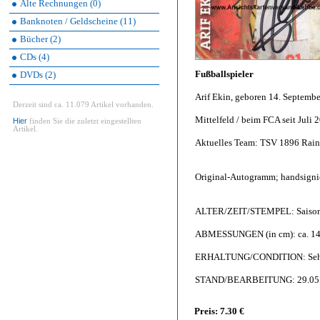
Alte Rechnungen (0)
Banknoten / Geldscheine (11)
Bücher (2)
CDs (4)
Fußballspieler
DVDs (2)
Arif Ekin, geboren 14. Septemb
Derzeit sind ca. 11.079 Artikel vorhanden.
Mittelfeld / beim FCA seit Juli 
Hier
finden Sie die zuletzt eingestellten
Artikel.
Aktuelles Team: TSV 1896 Rain 
Original-Autogramm; handsignier
ALTER/ZEIT/STEMPEL: Saison
ABMESSUNGEN (in cm): ca. 14,
ERHALTUNG/CONDITION: Sehr g
STAND/BEARBEITUNG: 29.05
Preis: 7.30 €