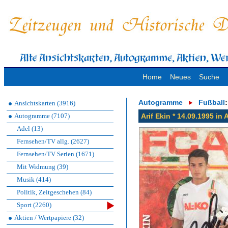
Home
Neues
Suche
Autogramme
Fußball
:
Ansichtskarten (3916)
Autogramme (7107)
Arif Ekin * 14.09.1995 i
Adel (13)
Fernsehen/TV allg. (2627)
Fernsehen/TV Serien (1671)
Mit Widmung (39)
Musik (414)
Politik, Zeitgeschehen (84)
Sport (2260)
Aktien / Wertpapiere (32)