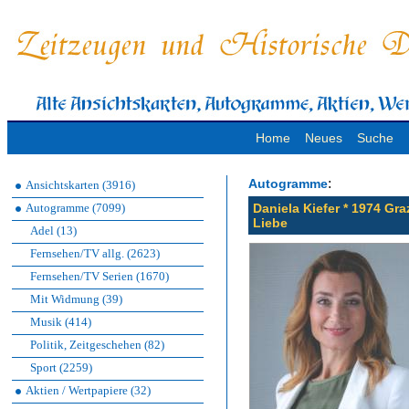
Home
Neues
Suche
:
Autogramme
Ansichtskarten (3916)
Autogramme (7099)
Daniela Kiefer * 1974 Gr
Liebe
Adel (13)
Fernsehen/TV allg. (2623)
Fernsehen/TV Serien (1670)
Mit Widmung (39)
Musik (414)
Politik, Zeitgeschehen (82)
Sport (2259)
Aktien / Wertpapiere (32)