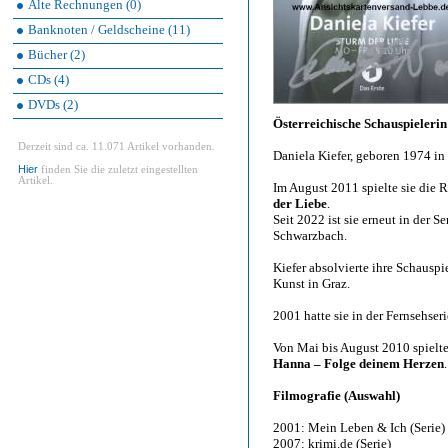
Alte Rechnungen (0)
Banknoten / Geldscheine (11)
Bücher (2)
CDs (4)
DVDs (2)
Österreichische Schauspielerin
Derzeit sind ca. 11.071 Artikel vorhanden.
Daniela Kiefer, geboren 1974 in
Hier
finden Sie die zuletzt eingestellten
Artikel.
Im August 2011 spielte sie die
der Liebe
.
Seit 2022 ist sie erneut in der S
Schwarzbach.
Kiefer absolvierte ihre Schausp
Kunst in Graz.
2001 hatte sie in der Fernsehser
Von Mai bis August 2010 spielte
Hanna – Folge deinem Herzen
.
Filmografie (Auswahl)
2001: Mein Leben & Ich (Serie)
2007: krimi.de (Serie)